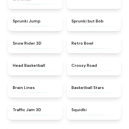
★
4.6
★
4.6
Sprunki Jump
Sprunki but Bob
★
4.9
★
4.4
Snow Rider 3D
Retro Bowl
★
4.5
★
4.7
Head Basketball
Crossy Road
★
4.4
★
4.5
Brain Lines
Basketball Stars
★
4.7
★
4.9
Traffic Jam 3D
Squidki