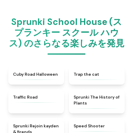
Sprunki School House (ス
プランキー スクール ハウ
ス) のさらなる楽しみを発見
★
4.6
★
4.6
Cuby Road Halloween
Trap the cat
★
4.3
★
4.9
Traffic Road
Sprunki The History of
Plants
★
4.5
★
4.7
Sprunki Rejoin kayden
Speed Shooter
& firends