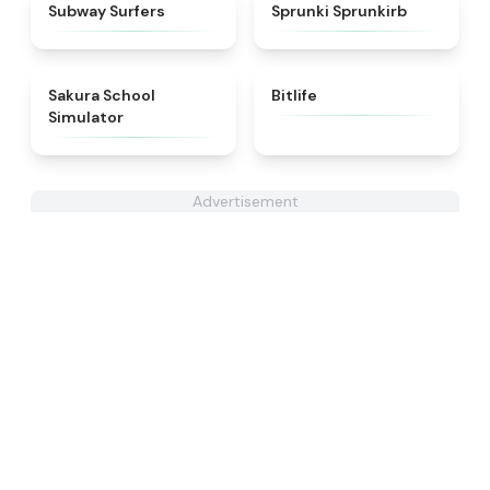
★
4.5
★
4.9
Subway Surfers
Sprunki Sprunkirb
★
4.8
★
4.4
Sakura School
Bitlife
Simulator
Advertisement