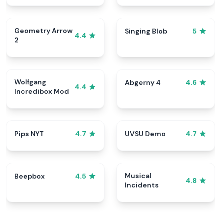
Geometry Arrow
Singing Blob
5
4.4
2
Wolfgang
Abgerny 4
4.6
4.4
Incredibox Mod
Pips NYT
UVSU Demo
4.7
4.7
Musical
Beepbox
4.5
4.8
Incidents