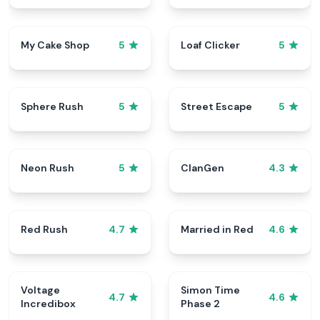
My Cake Shop
Loaf Clicker
5
5
Sphere Rush
Street Escape
5
5
Neon Rush
ClanGen
5
4.3
Red Rush
Married in Red
4.7
4.6
Voltage
Simon Time
4.7
4.6
Incredibox
Phase 2