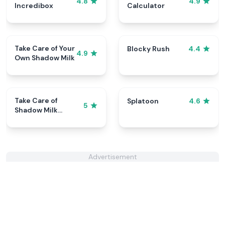
4.8
4.9
Incredibox
Calculator
Take Care of Your
Blocky Rush
4.4
4.9
Own Shadow Milk
Take Care of
Splatoon
4.6
5
Shadow Milk
Cookie
Advertisement