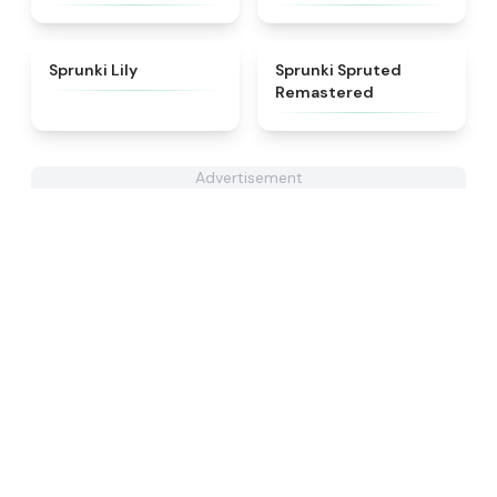
★
4.9
★
4.4
Sprunki Lily
Sprunki Spruted
Remastered
Advertisement