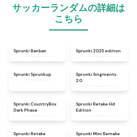
サッカーランダムの詳細は
こちら
★
4.5
★
4.8
Sprunki Banban
Sprunki 2025 edition
★
4.6
★
4.8
Sprunki Sprunkup
Sprunki Singments
2.0
★
4.9
★
4.5
Sprunki CountryBox
Sprunki Retake Hd
Dark Phase
Edition
★
4.5
★
4.3
Sprunki Retake
Sprunki Mini Remake