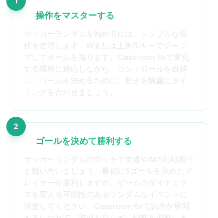
1
操作をマスターする
サッカーランダムを始めるには、シンプルな操
作を使用します - Wまたは上矢印キーでジャン
プしてボールを蹴ります。Classroom 6xで変化
する環境に適応しながら、コントロールを維持
し、ゴールを決めるために、動きを慎重にタイ
ミングを合わせましょう。
2
ゴールを決めて勝利する
サッカーランダムのマッチで友達やAIの対戦相手
と競い合いましょう。最初に5ゴールを決めたプ
レイヤーが勝利しますが、ゲームのダイナミク
スを変える可能性のあるランダムなイベントに
注意してください。Classroom 6xで試合が展開
するにつれて、警戒を怠らず、戦略を調整しま