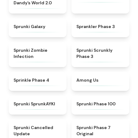
Dandy’s World 2.0
★
4.7
★
4.4
Sprunki Galaxy
Sprankler Phase 3
★
4.8
★
4.6
Sprunki Zombie
Sprunki Scrunkly
Infection
Phase 3
★
4.8
★
4.6
Sprinkle Phase 4
Among Us
★
4.9
★
5
Sprunki SprunkAYKI
Sprunki Phase 100
★
4.5
★
5
Sprunki Cancelled
Sprunki Phase 7
Update
Original