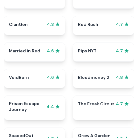
ClanGen
Red Rush
4.3
4.7
Married in Red
Pips NYT
4.6
4.7
VoidBorn
Bloodmoney 2
4.6
4.8
Prison Escape
The Freak Circus
4.7
4.4
Journey
SpacedOut
Grow A Garden