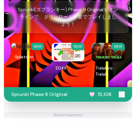
Sprunki(スプランキー) Phase 9 Originalをオン
ラインで、ダウンロード不要でプレイしまし
ょう！
NEW
NEW
NEW
Splatoon
2048
Tralalero
Tralala
Sprunki Phase 9 Original
15,108
Advertisement