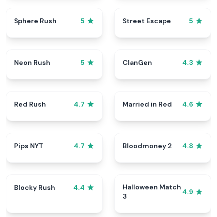
Sphere Rush
Street Escape
5
5
Neon Rush
ClanGen
5
4.3
Red Rush
Married in Red
4.7
4.6
Pips NYT
Bloodmoney 2
4.7
4.8
Halloween Match
Blocky Rush
4.4
4.9
3