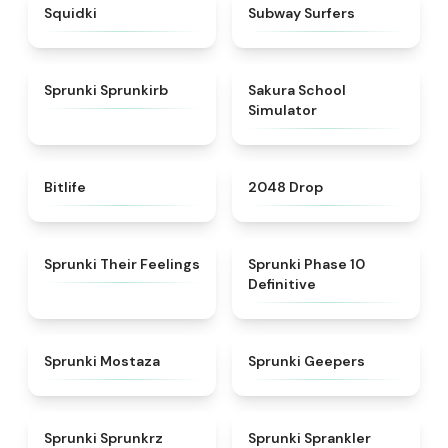
★
4.9
★
4.5
Squidki
Subway Surfers
★
4.9
★
4.8
Sprunki Sprunkirb
Sakura School
Simulator
★
4.4
★
4.8
Bitlife
2048 Drop
★
4.4
★
5
Sprunki Their Feelings
Sprunki Phase 10
Definitive
★
4.4
★
4.5
Sprunki Mostaza
Sprunki Geepers
★
4.5
★
4.8
Sprunki Sprunkrz
Sprunki Sprankler