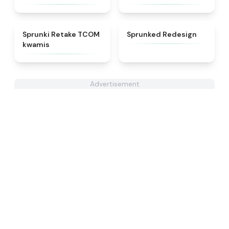
★
4.6
★
5
Sprunki Retake TCOM
Sprunked Redesign
kwamis
Advertisement