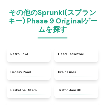
その他のSprunki(スプラン
キー) Phase 9 Originalゲー
ムを探す
★
4.4
★
4.5
Retro Bowl
Head Basketball
★
4.7
★
4.4
Crossy Road
Brain Lines
★
4.5
★
4.7
Basketball Stars
Traffic Jam 3D