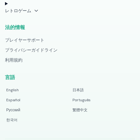
レトロゲーム
法的情報
プレイヤーサポート
プライバシーガイドライン
利用規約
言語
English
日本語
Español
Português
Русский
繁體中文
한국어