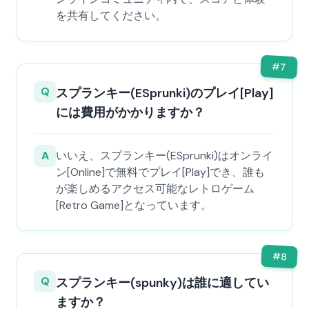
を共有してください。
#
7
Q
スプランキー(ESprunki)のプレイ[Play]
には費用がかかりますか？
A
いいえ、スプランキー(ESprunki)はオンライ
ン[Online]で無料でプレイ[Play]でき、誰も
が楽しめるアクセス可能なレトロゲーム
[Retro Game]となっています。
#
8
Q
スプランキー(spunky)は誰に適してい
ますか？