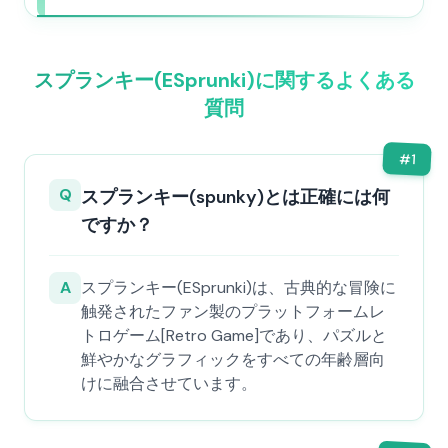
スプランキー(ESprunki)に関するよくある
質問
#
1
Q
スプランキー(spunky)とは正確には何
ですか？
A
スプランキー(ESprunki)は、古典的な冒険に
触発されたファン製のプラットフォームレ
トロゲーム[Retro Game]であり、パズルと
鮮やかなグラフィックをすべての年齢層向
けに融合させています。