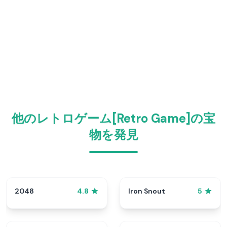
他のレトロゲーム[Retro Game]の宝
物を発見
2048
Iron Snout
4.8
5