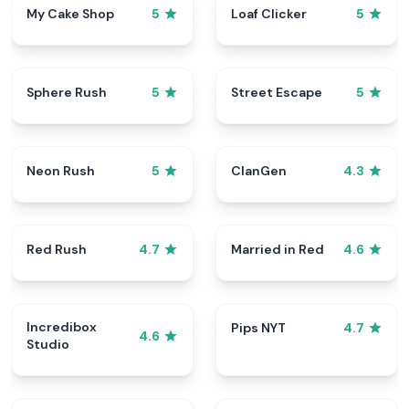
My Cake Shop
Loaf Clicker
5
5
Sphere Rush
Street Escape
5
5
Neon Rush
ClanGen
5
4.3
Red Rush
Married in Red
4.7
4.6
Incredibox
Pips NYT
4.7
4.6
Studio