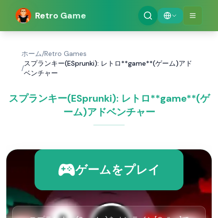
Retro Game
ホーム
/
Retro Games
スプランキー(ESprunki): レトロ**game**(ゲーム)アド
/
ベンチャー
スプランキー(ESprunki): レトロ**game**(ゲ
ーム)アドベンチャー
ゲームをプレイ