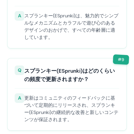
A
スプランキー(ESprunki)は、魅力的でシンプ
ルなメカニズムとカラフルで遊び心のある
デザインのおかげで、すべての年齢層に適
しています。
#
9
Q
スプランキー(ESprunki)はどのくらい
の頻度で更新されますか？
A
更新はコミュニティのフィードバックに基
づいて定期的にリリースされ、スプランキ
ー(ESprunki)の継続的な改善と新しいコンテ
ンツが保証されます。