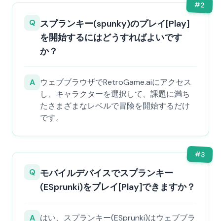
#
2
Q
スプランキー(spunky)のプレイ[Play]
を開始するにはどうすればよいです
か？
A
ウェブブラウザでRetroGame.aiにアクセス
し、キャラクターを選択して、課題に満ち
たさまざまなレベルで冒険を開始するだけ
です。
#
3
Q
モバイルデバイスでスプランキー
(ESprunki)をプレイ[Play]できますか？
A
はい、スプランキー(ESprunki)はウェブブラ