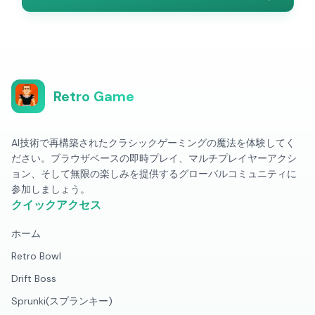
Retro Game
AI技術で再構築されたクラシックゲーミングの魔法を体験してく
ださい。ブラウザベースの即時プレイ、マルチプレイヤーアクシ
ョン、そして無限の楽しみを提供するグローバルコミュニティに
参加しましょう。
クイックアクセス
ホーム
Retro Bowl
Drift Boss
Sprunki(スプランキー)