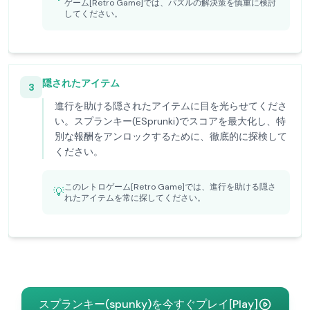
ゲーム[Retro Game]では、パズルの解決策を慎重に検討
してください。
隠されたアイテム
3
進行を助ける隠されたアイテムに目を光らせてくださ
い。スプランキー(ESprunki)でスコアを最大化し、特
別な報酬をアンロックするために、徹底的に探検して
ください。
このレトロゲーム[Retro Game]では、進行を助ける隠さ
💡
れたアイテムを常に探してください。
スプランキー(spunky)を今すぐプレイ[Play]