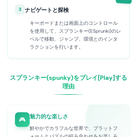
3
ナビゲートと探検
キーボードまたは画面上のコントロール
を使用して、スプランキー(ESprunki)のレ
ベルで移動、ジャンプ、環境とのインタ
ラクションを行います。
スプランキー(spunky)をプレイ[Play]する
理由
魅力的な楽しさ
🎮
鮮やかでカラフルな世界で、プラットフ
ォームとパズルの組み合わせをお楽しみ