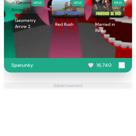
NEW
NEW
NEW
Geometry
Red Rush
Married in
Arrow 2
Red
Sperunky
16,740
Advertisement