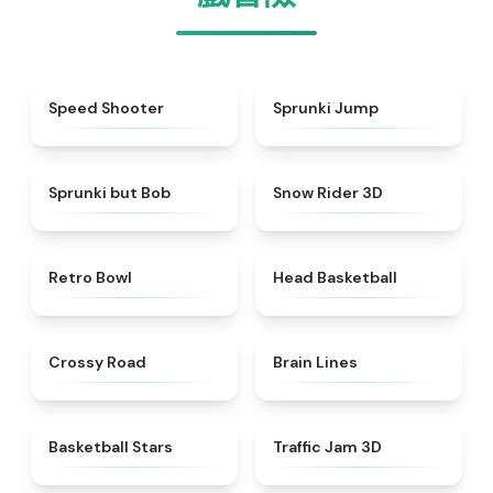
★
4.7
★
4.6
Speed Shooter
Sprunki Jump
★
4.6
★
4.9
Sprunki but Bob
Snow Rider 3D
★
4.4
★
4.5
Retro Bowl
Head Basketball
★
4.7
★
4.4
Crossy Road
Brain Lines
★
4.5
★
4.7
Basketball Stars
Traffic Jam 3D