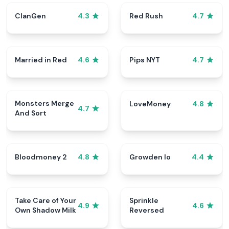
ClanGen
Red Rush
4.3
4.7
Married in Red
Pips NYT
4.6
4.7
Monsters Merge
LoveMoney
4.8
4.7
And Sort
Bloodmoney 2
Growden Io
4.8
4.4
Take Care of Your
Sprinkle
4.9
4.6
Own Shadow Milk
Reversed