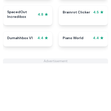
SpacedOut
Brainrot Clicker
4.5
4.8
Incredibox
Dumahhbox V1
Piano World
4.4
4.4
Advertisement