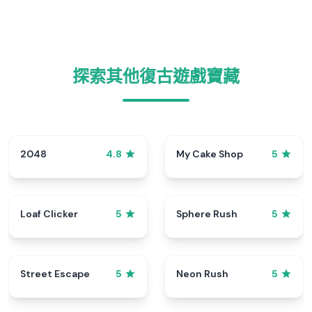
探索其他復古遊戲寶藏
2048
My Cake Shop
4.8
5
Loaf Clicker
Sphere Rush
5
5
Street Escape
Neon Rush
5
5