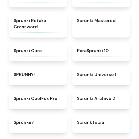
★
4.5
★
4.7
Sprunki Retake
Sprunki Mastered
Crossword
★
4.7
★
4.6
Sprunki Cure
ParaSprunki 10
★
4.8
★
4.5
SPRUNNY!
Sprunki Universe 1
★
4.3
★
4.8
Sprunki CoolFox Pro
Sprunki Archive 2
★
4.7
★
4.8
Spronkin’
SprunkTopia