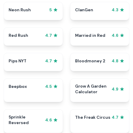
Neon Rush
ClanGen
5
4.3
Red Rush
Married in Red
4.7
4.6
Pips NYT
Bloodmoney 2
4.7
4.8
Grow A Garden
Beepbox
4.5
4.9
Calculator
Sprinkle
The Freak Circus
4.7
4.6
Reversed