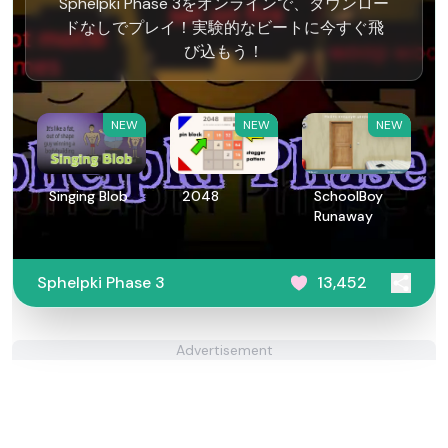
Sphelpki Phase 3をオンラインで、ダウンロー
ドなしでプレイ！実験的なビートに今すぐ飛
び込もう！
NEW
NEW
NEW
Singing Blob
2048
SchoolBoy
Runaway
Sphelpki Phase 3
13,452
Advertisement