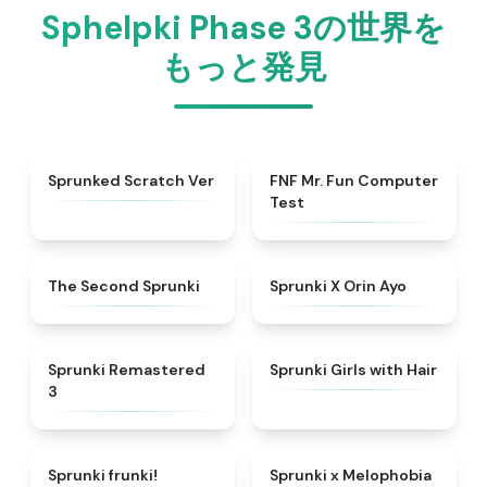
Sphelpki Phase 3の世界を
もっと発見
★
4.4
★
4.9
Sprunked Scratch Ver
FNF Mr. Fun Computer
Test
★
4.5
★
4.5
The Second Sprunki
Sprunki X Orin Ayo
★
4.7
★
4.4
Sprunki Remastered
Sprunki Girls with Hair
3
★
4.7
★
4.3
Sprunki frunki!
Sprunki x Melophobia