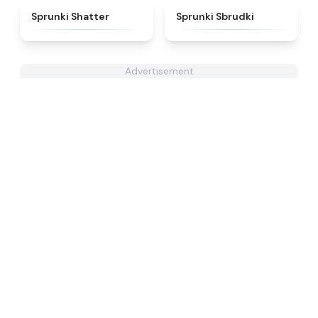
★
4.3
★
5
Sprunki Shatter
Sprunki Sbrudki
Advertisement