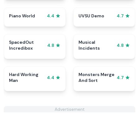
Piano World
UVSU Demo
4.4
4.7
SpacedOut
Musical
4.8
4.8
Incredibox
Incidents
Hard Working
Monsters Merge
4.4
4.7
Man
And Sort
Advertisement