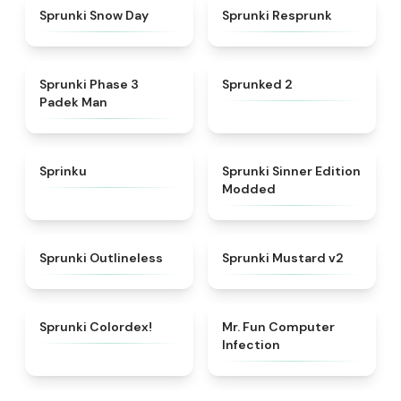
★
4.5
★
4.6
Sprunki Snow Day
Sprunki Resprunk
★
4.7
★
4.5
Sprunki Phase 3
Sprunked 2
Padek Man
★
4.8
★
4.8
Sprinku
Sprunki Sinner Edition
Modded
★
4.8
★
4.8
Sprunki Outlineless
Sprunki Mustard v2
★
4.3
★
5
Sprunki Colordex!
Mr. Fun Computer
Infection