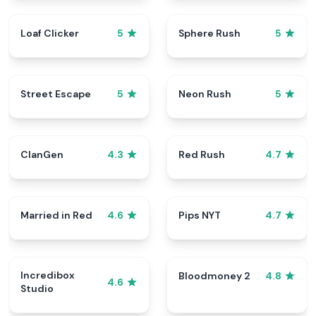
Loaf Clicker
Sphere Rush
5
5
Street Escape
Neon Rush
5
5
ClanGen
Red Rush
4.3
4.7
Married in Red
Pips NYT
4.6
4.7
Incredibox
Bloodmoney 2
4.8
4.6
Studio