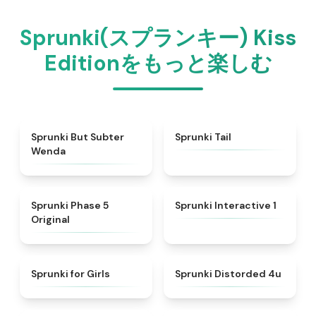
Sprunki(スプランキー) Kiss
Editionをもっと楽しむ
★
4.8
★
4.3
Sprunki But Subter
Sprunki Tail
Wenda
★
4.6
★
4.4
Sprunki Phase 5
Sprunki Interactive 1
Original
★
4.9
★
4.7
Sprunki for Girls
Sprunki Distorded 4u