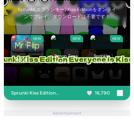
Sprunki(スプランキー) Kiss Editionをオンライ
ンでプレイ。ダウンロードは不要です！
NEW
NEW
NEW
Simon Time
Sprinkle
Mr Flip
Phase 2
Reversed
Sprunki Kiss Edition
16,790
Everyone is Kissing
Advertisement