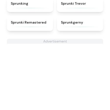
★
4.6
★
4.7
Sprunking
Sprunki Trevor
★
4.5
★
4.7
Sprunki Remastered
Sprunkgerny
Advertisement