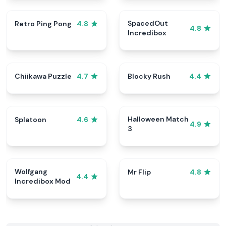
SpacedOut
Retro Ping Pong
4.8
4.8
Incredibox
Chiikawa Puzzle
Blocky Rush
4.7
4.4
Halloween Match
Splatoon
4.6
4.9
3
Wolfgang
Mr Flip
4.8
4.4
Incredibox Mod