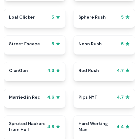
Loaf Clicker
Sphere Rush
5
5
Street Escape
Neon Rush
5
5
ClanGen
Red Rush
4.3
4.7
Married in Red
Pips NYT
4.6
4.7
Spruted Hackers
Hard Working
4.8
4.4
from Hell
Man