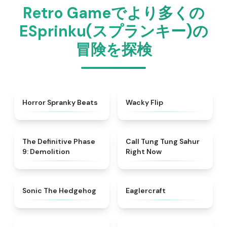
Retro Gameでより多くの
ESprinku(スプランキー)の
冒険を探検
★
4.8
★
4.9
Horror Spranky Beats
Wacky Flip
★
4.9
★
4.5
The Definitive Phase
Call Tung Tung Sahur
9: Demolition
Right Now
★
4.6
★
4.6
Sonic The Hedgehog
Eaglercraft
★
4.7
★
4.5