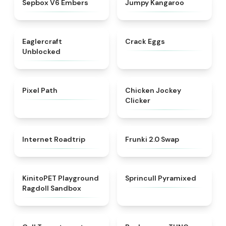
Sepbox V6 Embers
Jumpy Kangaroo
★
4.4
★
4.4
Eaglercraft
Crack Eggs
Unblocked
★
4.7
★
4.4
Pixel Path
Chicken Jockey
Clicker
★
4.7
★
4.8
Internet Roadtrip
Frunki 2.0 Swap​
★
4.8
★
4.8
KinitoPET Playground
Sprincull Pyramixed
Ragdoll Sandbox
★
4.3
★
4.9