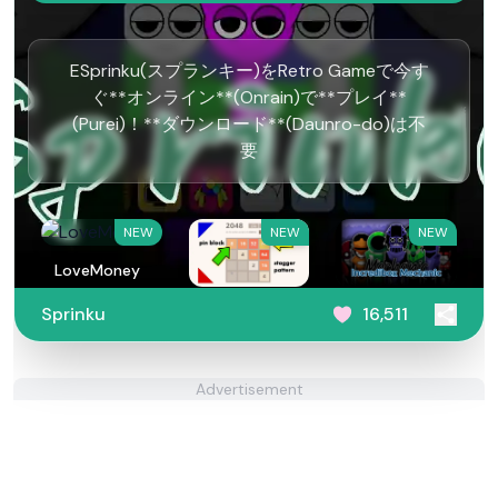
ESprinku(スプランキー)をRetro Gameで今す
ぐ**オンライン**(Onrain)で**プレイ**
(Purei)！**ダウンロード**(Daunro-do)は不
要
NEW
NEW
NEW
LoveMoney
2048
Incredibox
Sprinku
16,511
Mechanic
Advertisement