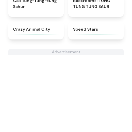
Call Tung-tung-tung
Backrooms: TUNG
Sahur
TUNG TUNG SAUR
★
4.9
★
4.6
Crazy Animal City
​​Speed Stars​
Advertisement