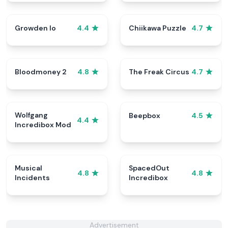
Growden Io
Chiikawa Puzzle
4.4
4.7
Bloodmoney 2
The Freak Circus
4.8
4.7
Wolfgang
Beepbox
4.5
4.4
Incredibox Mod
Musical
SpacedOut
4.8
4.8
Incidents
Incredibox
Advertisement