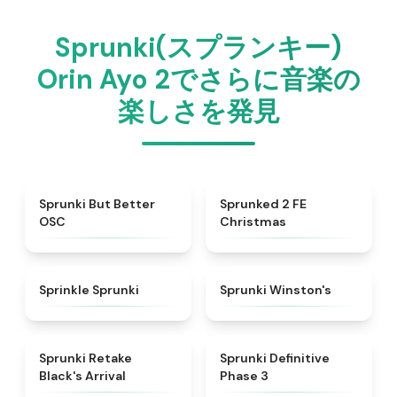
Sprunki(スプランキー)
Orin Ayo 2でさらに音楽の
楽しさを発見
★
4.3
★
4.9
Sprunki But Better
Sprunked 2 FE
OSC
Christmas
★
4.3
★
4.7
Sprinkle Sprunki
Sprunki Winston's
★
4.3
★
4.9
Sprunki Retake
Sprunki Definitive
Black's Arrival
Phase 3