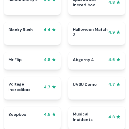
4.8
Incredibox
Halloween Match
Blocky Rush
4.4
4.9
3
Mr Flip
Abgerny 4
4.8
4.6
Voltage
UVSU Demo
4.7
4.7
Incredibox
Musical
Beepbox
4.5
4.8
Incidents