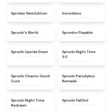
★
4.5
★
4.8
Sprinker New Edition
Incredibox
★
4.6
★
4.7
Sprunki's World
Sprunkin Playable
★
4.8
★
4.3
Sprunki Upside Down
Sprunki Night Time
3.0
★
4.4
★
5
Sprunki Chaotic Good
Sprunki Parodybox
Cute
Remade
★
4.3
★
4.5
Sprunki Night Time
Sprunki FallOut
Redrawn