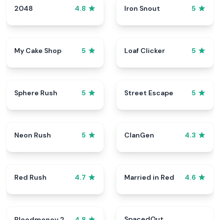
2048
Iron Snout
4.8
5
My Cake Shop
Loaf Clicker
5
5
Sphere Rush
Street Escape
5
5
Neon Rush
ClanGen
5
4.3
Red Rush
Married in Red
4.7
4.6
SpacedOut
Bloodmoney 2
4.8