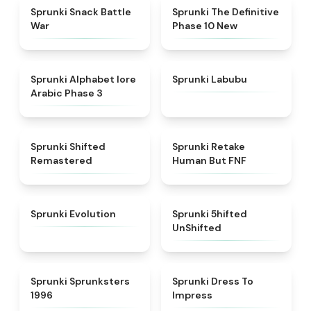
★
4.6
★
4.3
Sprunki Snack Battle
Sprunki The Definitive
War
Phase 10 New
★
4.8
★
4.6
Sprunki Alphabet lore
Sprunki Labubu
Arabic Phase 3
★
4.3
★
4.7
Sprunki Shifted
Sprunki Retake
Remastered
Human But FNF
★
4.7
★
4.4
Sprunki Evolution
Sprunki 5hifted
UnShifted
★
5
★
4.5
Sprunki Sprunksters
Sprunki Dress To
1996
Impress