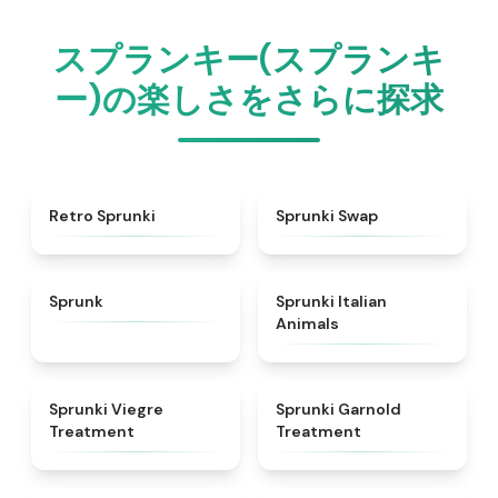
スプランキー(スプランキ
ー)の楽しさをさらに探求
★
4.3
★
4.6
Retro Sprunki
Sprunki Swap
★
4.5
★
4.7
Sprunk
Sprunki Italian
Animals
★
4.4
★
4.7
Sprunki Viegre
Sprunki Garnold
Treatment
Treatment