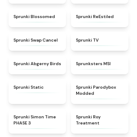
★
4.5
★
4.4
Sprunki Blossomed
Sprunki ReEstiled
★
4.4
★
4.5
Sprunki Swap Cancel
Sprunki TV
★
4.6
★
4.8
Sprunki Abgerny Birds
Sprunksters MSI
★
4.4
★
4.5
Sprunki Static
Sprunki Parodybox
Modded
★
4.3
★
4.9
Sprunki Simon Time
Sprunki Roy
PHASE 3
Treatment