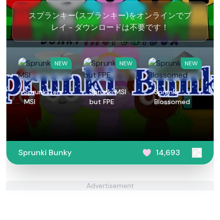
スプランキー(スプランキー)をオンラインでプ
レイ - ダウンロードは不要です！
NEW
NEW
NEW
Sprunksters
Sprunki MSI
Sprunki
MSI
but FPE
Blossomed
Sprunki Bunky
14,693
Advertisement