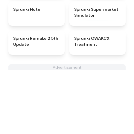
★
4.8
★
4.8
Sprunki Hotel
Sprunki Supermarket
Simulator
★
4.7
★
5
Sprunki Remake 2 5th
Sprunki OWAKCX
Update
Treatment
Advertisement