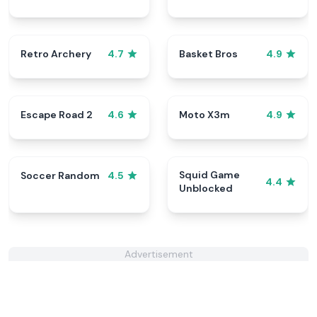
Retro Archery
Basket Bros
4.7
4.9
Escape Road 2
Moto X3m
4.6
4.9
Squid Game
Soccer Random
4.5
4.4
Unblocked
Advertisement