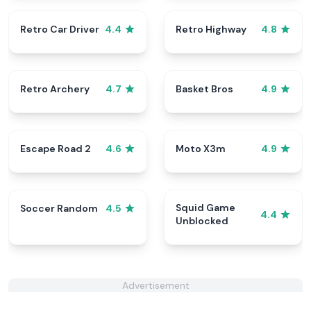
Retro Car Driver
Retro Highway
4.4
4.8
Retro Archery
Basket Bros
4.7
4.9
Escape Road 2
Moto X3m
4.6
4.9
Squid Game
Soccer Random
4.5
4.4
Unblocked
Advertisement