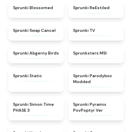
★
4.5
★
4.4
Sprunki Blossomed
Sprunki ReEstiled
★
4.4
★
4.5
Sprunki Swap Cancel
Sprunki TV
★
4.6
★
4.8
Sprunki Abgerny Birds
Sprunksters MSI
★
4.4
★
4.5
Sprunki Static
Sprunki Parodybox
Modded
★
4.3
★
4.6
Sprunki Simon Time
Sprunki Pyramix
PHASE 3
PovPoptyr Ver
★
4.8
★
4.6