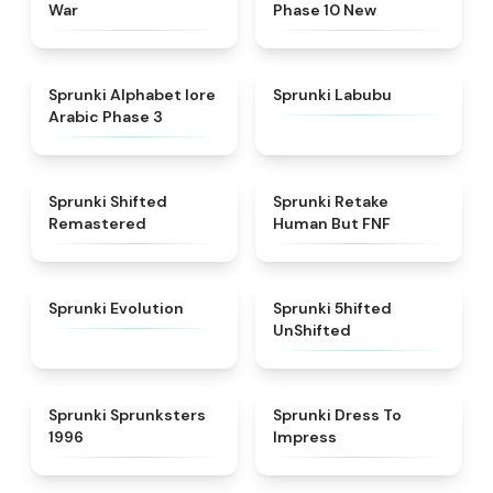
War
Phase 10 New
★
4.8
★
4.6
Sprunki Alphabet lore
Sprunki Labubu
Arabic Phase 3
★
4.3
★
4.7
Sprunki Shifted
Sprunki Retake
Remastered
Human But FNF
★
4.7
★
4.4
Sprunki Evolution
Sprunki 5hifted
UnShifted
★
5
★
4.5
Sprunki Sprunksters
Sprunki Dress To
1996
Impress