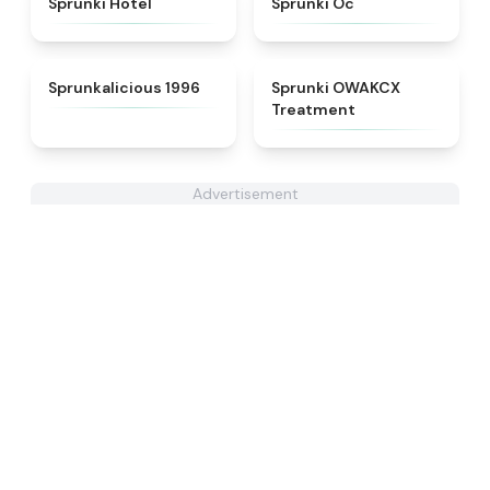
Sprunki Hotel
Sprunki Oc
★
4.3
★
5
Sprunkalicious 1996
Sprunki OWAKCX
Treatment
Advertisement