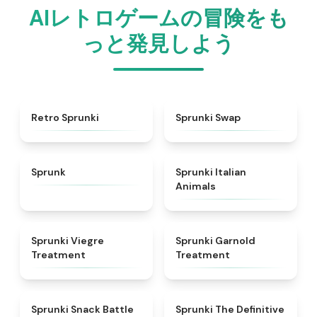
AIレトロゲームの冒険をも
っと発見しよう
★
4.3
★
4.6
Retro Sprunki
Sprunki Swap
★
4.5
★
4.7
Sprunk
Sprunki Italian
Animals
★
4.4
★
4.7
Sprunki Viegre
Sprunki Garnold
Treatment
Treatment
★
4.6
★
4.3
Sprunki Snack Battle
Sprunki The Definitive