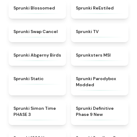
★
4.5
★
4.4
Sprunki Blossomed
Sprunki ReEstiled
★
4.4
★
4.5
Sprunki Swap Cancel
Sprunki TV
★
4.6
★
4.8
Sprunki Abgerny Birds
Sprunksters MSI
★
4.4
★
4.5
Sprunki Static
Sprunki Parodybox
Modded
★
4.3
★
4.9
Sprunki Simon Time
Sprunki Definitive
PHASE 3
Phase 9 New
★
4.5
★
5