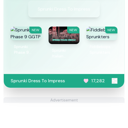
Sprunki Dress To Impress
NEW
NEW
NEW
Sprunki
Fiddlebops
Sprunki
Phase 9
Sprunkters
Italian
GGTP
Animals
Sprunki Dress To Impress
17,282
Advertisement