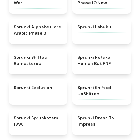
War
Phase 10 New
★
4.8
★
4.6
Sprunki Alphabet lore
Sprunki Labubu
Arabic Phase 3
★
4.3
★
4.7
Sprunki Shifted
Sprunki Retake
Remastered
Human But FNF
★
4.7
★
4.4
Sprunki Evolution
Sprunki 5hifted
UnShifted
★
5
★
4.5
Sprunki Sprunksters
Sprunki Dress To
1996
Impress