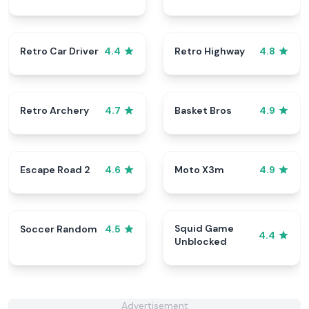
Retro Car Driver
Retro Highway
4.4
4.8
Retro Archery
Basket Bros
4.7
4.9
Escape Road 2
Moto X3m
4.6
4.9
Squid Game
Soccer Random
4.5
4.4
Unblocked
Advertisement