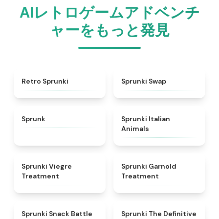
AIレトロゲームアドベンチ
ャーをもっと発見
★
4.3
★
4.6
Retro Sprunki
Sprunki Swap
★
4.5
★
4.7
Sprunk
Sprunki Italian
Animals
★
4.4
★
4.7
Sprunki Viegre
Sprunki Garnold
Treatment
Treatment
★
4.6
★
4.3
Sprunki Snack Battle
Sprunki The Definitive