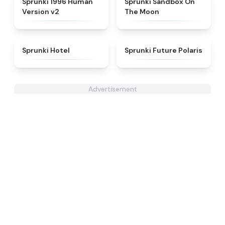
Sprunki 1996 Human
Sprunki Sandbox On
Version v2
The Moon
★
4.8
★
4.7
Sprunki Hotel
Sprunki Future Polaris
Advertisement