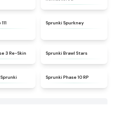
★
4.9
★
4.7
 111
Sprunki Spurkney
★
4.7
★
5
se 3 Re-Skin
Sprunki Brawl Stars
★
4.8
★
4.5
 Sprunki
Sprunki Phase 10 RP