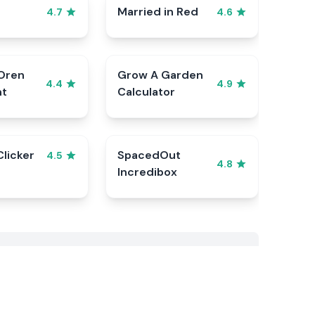
Married in Red
4.7
4.6
Oren
Grow A Garden
4.4
4.9
nt
Calculator
Clicker
SpacedOut
4.5
4.8
Incredibox