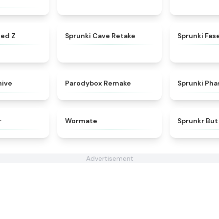
★
4.5
★
4.7
ted Z
Sprunki Cave Retake
Sprunki Fase
★
4.7
★
4.7
hive
Parodybox Remake
Sprunki Pha
★
4.5
★
4.9
r
Wormate
Sprunkr But
Advertisement