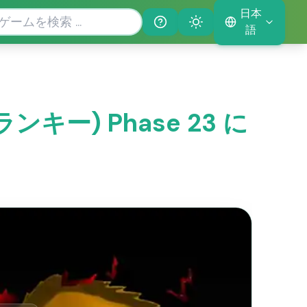
日本
Help
Theme
語
プランキー) Phase 23 に