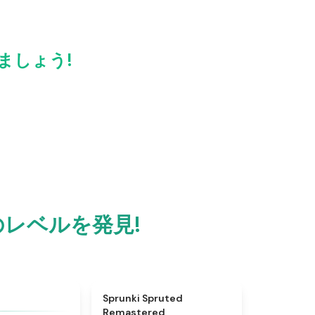
しましょう!
くのレベルを発見!
★
4.9
★
4.4
Sprunki Spruted
Remastered