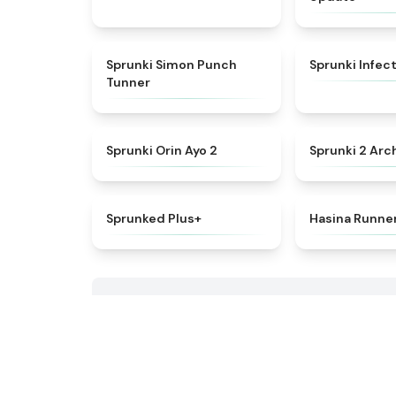
★
4.7
Sprunki Simon Punch
Sprunki Infec
Tunner
★
4.8
Sprunki Orin Ayo 2
Sprunki 2 Arc
★
5
Sprunked Plus+
Hasina Runne