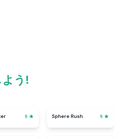
よう!
ker
Sphere Rush
5
5