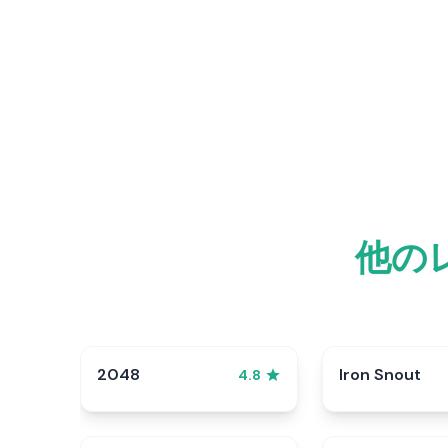
他の
2048
Iron Snout
4.8