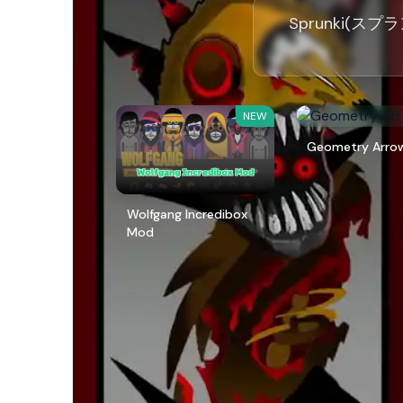
Sprunki(ス
NEW
Geometry Arro
Wolfgang Incredibox
Mod