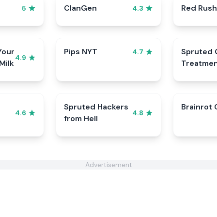
ClanGen
Red Rush
5
4.3
Your
Pips NYT
Spruted 
4.7
4.9
Milk
Treatme
Spruted Hackers
Brainrot 
4.6
4.8
from Hell
Advertisement