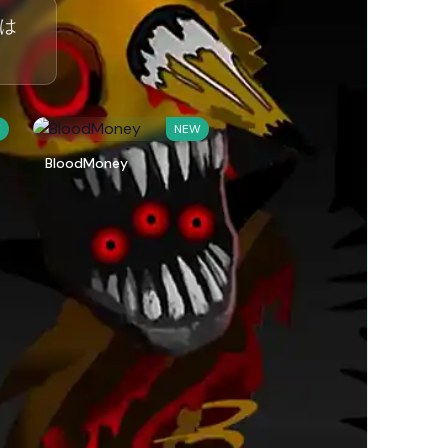
ドは
W
NEW
BloodMoney