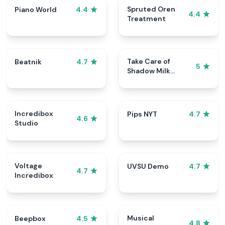
Spruted Oren
Piano World
4.4
4.4
Treatment
Take Care of
Beatnik
4.7
5
Shadow Milk
Cookie
Incredibox
Pips NYT
4.7
4.6
Studio
Voltage
UVSU Demo
4.7
4.7
Incredibox
Musical
Beepbox
4.5
4.8