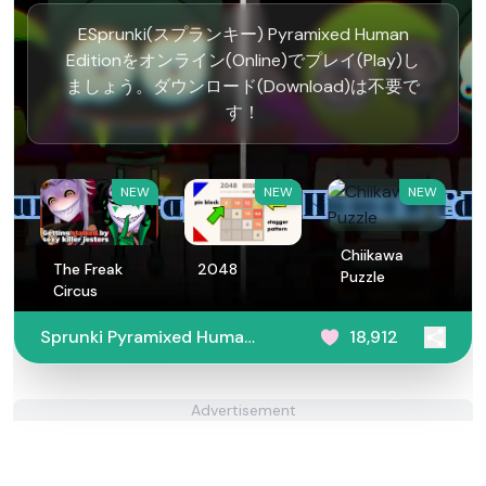
ESprunki(スプランキー) Pyramixed Human
Editionをオンライン(Online)でプレイ(Play)し
ましょう。ダウンロード(Download)は不要で
す！
NEW
NEW
NEW
Chiikawa
The Freak
2048
Puzzle
Circus
Sprunki Pyramixed Human
18,912
Edition
Advertisement