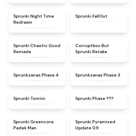
★
4.3
★
4.5
Sprunki Night Time
Sprunki FallOut
Redrawn
★
4.6
★
4.5
Sprunki Chaotic Good
Corruptbox But
Remade
Sprunki Retake
★
4.5
★
4.4
Sprunkzanas Phase 4
Sprunkzanas Phase 3
★
4.7
★
4.9
Sprunki Tonrini
Sprunki Phase ???
★
5
★
4.6
Sprunki Greencore
Sprunki Pyramixed
Padek Man
Update 0.9