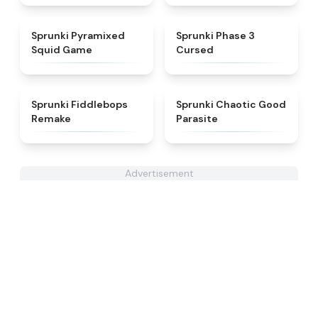
★
4.7
★
4.5
Sprunki Pyramixed
Sprunki Phase 3
Squid Game
Cursed
★
4.6
★
4.3
Sprunki Fiddlebops
Sprunki Chaotic Good
Remake
Parasite
Advertisement