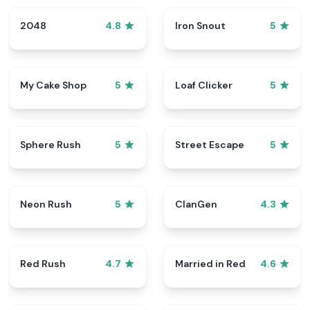
2048
Iron Snout
4.8
5
My Cake Shop
Loaf Clicker
5
5
Sphere Rush
Street Escape
5
5
Neon Rush
ClanGen
5
4.3
Red Rush
Married in Red
4.7
4.6