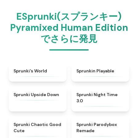
ESprunki(スプランキー)
Pyramixed Human Edition
でさらに発見
★
4.6
★
4.7
Sprunki's World
Sprunkin Playable
★
4.8
★
4.3
Sprunki Upside Down
Sprunki Night Time
3.0
★
4.4
★
5
Sprunki Chaotic Good
Sprunki Parodybox
Cute
Remade