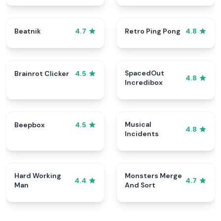
Beatnik
Retro Ping Pong
4.7
4.8
SpacedOut
Brainrot Clicker
4.5
4.8
Incredibox
Musical
Beepbox
4.5
4.8
Incidents
Hard Working
Monsters Merge
4.4
4.7
Man
And Sort