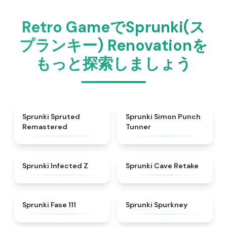
Retro GameでSprunki(ス
プランキー) Renovationを
もっと探索しましょう
★
4.4
★
4.7
Sprunki Spruted
Sprunki Simon Punch
Remastered
Tunner
★
4.5
★
4.7
Sprunki Infected Z
Sprunki Cave Retake
★
4.9
★
4.7
Sprunki Fase 111
Sprunki Spurkney