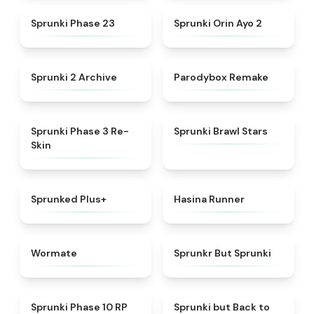
★
4.9
★
4.8
Sprunki Phase 23
Sprunki Orin Ayo 2
★
4.7
★
4.7
Sprunki 2 Archive
Parodybox Remake
★
4.7
★
5
Sprunki Phase 3 Re-
Sprunki Brawl Stars
Skin
★
5
★
4.5
Sprunked Plus+
Hasina Runner
★
4.9
★
4.8
Wormate
Sprunkr But Sprunki
★
4.5
★
4.5
Sprunki Phase 10 RP
Sprunki but Back to