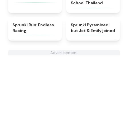
School Thailand
★
4.5
★
5
Sprunki Run: Endless
Sprunki Pyramixed
Racing
but Jet & Emily joined
Advertisement