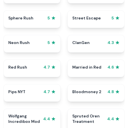
Sphere Rush
Street Escape
5
5
Neon Rush
ClanGen
5
4.3
Red Rush
Married in Red
4.7
4.6
Pips NYT
Bloodmoney 2
4.7
4.8
Wolfgang
Spruted Oren
4.4
4.4
Incredibox Mod
Treatment