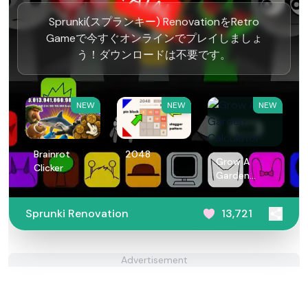
Sprunki(スプランキー) RenovationをRetro
Gameで今すぐオンラインでプレイしましょ
う！ダウンロードは不要です。
NEW
NEW
NEW
Brainrot
2048
Grow A
Clicker
Garden
Calculator
Sprunki Renovation
13,721
Advertisement