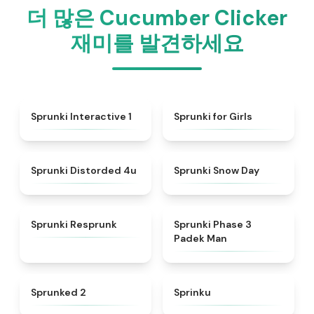
더 많은 Cucumber Clicker
재미를 발견하세요
★
4.4
★
4.9
Sprunki Interactive 1
Sprunki for Girls
★
4.7
★
4.5
Sprunki Distorded 4u
Sprunki Snow Day
★
4.6
★
4.7
Sprunki Resprunk
Sprunki Phase 3
Padek Man
★
4.5
★
4.8
Sprunked 2
Sprinku