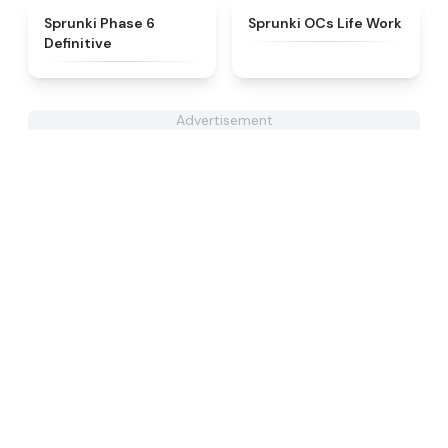
★
4.7
★
4.7
Sprunki Phase 6
Sprunki OCs Life Work
Definitive
Advertisement