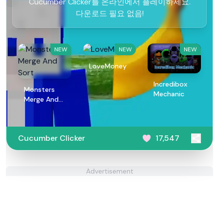
Cucumber Clicker를 온라인에서 플레이하세요.
다운로드 필요 없음!
NEW
NEW
NEW
LoveMoney
Incredibox
Monsters
Mechanic
Merge And
Sort
Cucumber Clicker
17,547
Advertisement