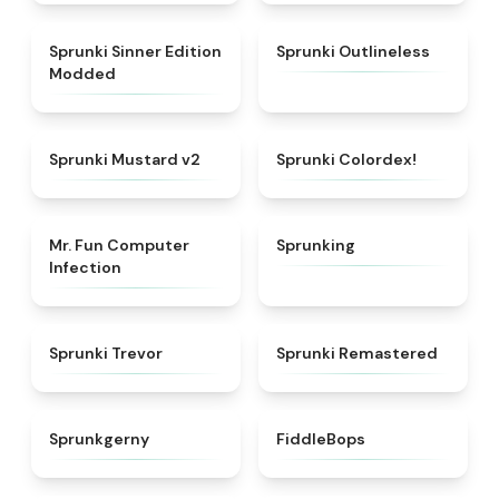
★
4.8
★
4.8
Sprunki Sinner Edition
Sprunki Outlineless
Modded
★
4.8
★
4.3
Sprunki Mustard v2
Sprunki Colordex!
★
5
★
4.6
Mr. Fun Computer
Sprunking
Infection
★
4.7
★
4.5
Sprunki Trevor
Sprunki Remastered
★
4.7
★
4.3
Sprunkgerny
FiddleBops