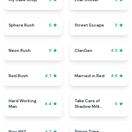
Sphere Rush
Street Escape
5
5
Neon Rush
ClanGen
5
4.3
Red Rush
Married in Red
4.7
4.6
Hard Working
Take Care of
4.4
5
Man
Shadow Milk
Cookie
Simon Time
Pips NYT
4.7