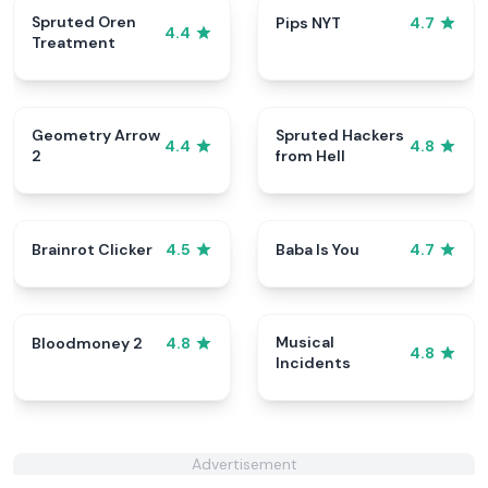
Spruted Oren
Pips NYT
4.7
4.4
Treatment
Geometry Arrow
Spruted Hackers
4.4
4.8
2
from Hell
Brainrot Clicker
Baba Is You
4.5
4.7
Musical
Bloodmoney 2
4.8
4.8
Incidents
Advertisement