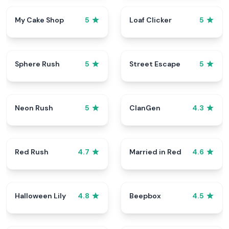
My Cake Shop
Loaf Clicker
5
5
Sphere Rush
Street Escape
5
5
Neon Rush
ClanGen
5
4.3
Red Rush
Married in Red
4.7
4.6
Halloween Lily
Beepbox
4.8
4.5