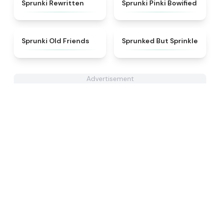
★
4.7
★
5
Sprunki Rewritten
Sprunki Pinki Bowified
★
4.4
★
4.4
Sprunki Old Friends
Sprunked But Sprinkle
Advertisement