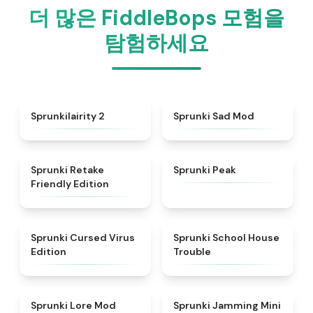
더 많은 FiddleBops 모험을
탐험하세요
★
4.4
★
4.4
Sprunkilairity 2
Sprunki Sad Mod
★
4.4
★
4.7
Sprunki Retake
Sprunki Peak
Friendly Edition
★
4.5
★
4.9
Sprunki Cursed Virus
Sprunki School House
Edition
Trouble
★
4.9
★
4.6
Sprunki Lore Mod
Sprunki Jamming Mini