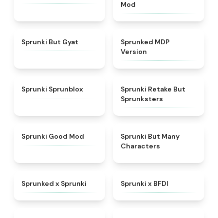
Mod
★
4.9
★
4.7
Sprunki But Gyat
Sprunked MDP
Version
★
4.5
★
4.6
Sprunki Sprunblox
Sprunki Retake But
Sprunksters
★
5
★
4.5
Sprunki Good Mod
Sprunki But Many
Characters
★
4.5
★
4.8
Sprunked x Sprunki
Sprunki x BFDI