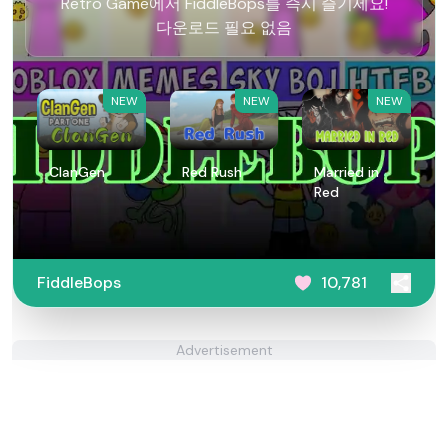
Retro Game에서 FiddleBops를 즉시 즐기세요!
다운로드 필요 없음
NEW
NEW
NEW
ClanGen
Red Rush
Married in
Red
FiddleBops
10,781
Advertisement