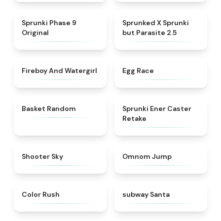
★
4.5
★
4.5
Sprunki Phase 9
Sprunked X Sprunki
Original
but Parasite 2.5
★
4.8
★
4.5
Fireboy And Watergirl
Egg Race
★
4.4
★
4.7
Basket Random
Sprunki Ener Caster
Retake
★
4.9
★
4.9
Shooter Sky
Omnom Jump
★
4.5
★
4.5
Color Rush
subway Santa