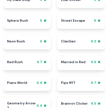
Sphere Rush
Street Escape
5
5
Neon Rush
ClanGen
5
4.3
Red Rush
Married in Red
4.7
4.6
Piano World
Pips NYT
4.4
4.7
Geometry Arrow
Brainrot Clicker
4.5
4.4
2