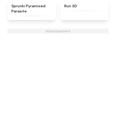
★
4.7
★
4.8
Sprunki Pyramixed
Run 3D
Parasite
Advertisement