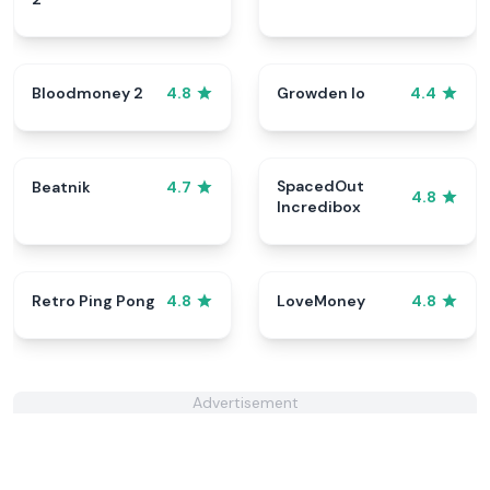
Bloodmoney 2
Growden Io
4.8
4.4
SpacedOut
Beatnik
4.7
4.8
Incredibox
Retro Ping Pong
LoveMoney
4.8
4.8
Advertisement