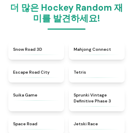
더 많은 Hockey Random 재
미를 발견하세요!
★
4.4
★
4.5
Snow Road 3D
Mahjong Connect
★
4.3
★
4.5
Escape Road City
Tetris
★
4.4
★
4.7
Suika Game
Sprunki Vintage
Definitive Phase 3
★
4.5
★
4.8
Space Road
Jetski Race