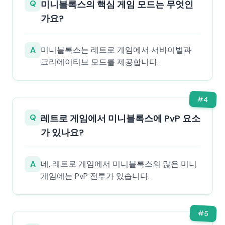
Q
미니블록스의 핵심 게임 모드는 무엇인
가요?
A
미니블록스는 레트로 게임에서 서바이벌과
크리에이티브 모드를 제공합니다.
#
4
Q
레트로 게임에서 미니블록스에 PvP 요소
가 있나요?
A
네, 레트로 게임에서 미니블록스의 많은 미니
게임에는 PvP 전투가 있습니다.
#
5