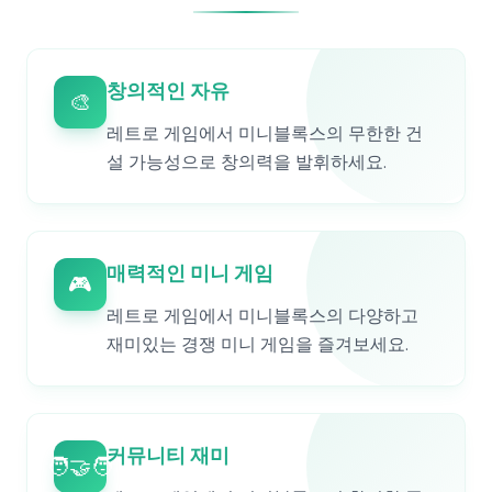
창의적인 자유
🎨
레트로 게임에서 미니블록스의 무한한 건
설 가능성으로 창의력을 발휘하세요.
매력적인 미니 게임
🎮
레트로 게임에서 미니블록스의 다양하고
재미있는 경쟁 미니 게임을 즐겨보세요.
커뮤니티 재미
🧑‍🤝‍🧑