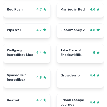
Red Rush
Married in Red
4.7
4.6
Pips NYT
Bloodmoney 2
4.7
4.8
Wolfgang
Take Care of
4.4
5
Incredibox Mod
Shadow Milk
Cookie
SpacedOut
Growden Io
4.4
4.8
Incredibox
Prison Escape
Beatnik
4.7
4.4
Journey