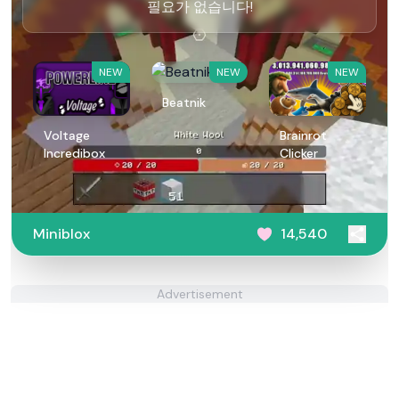
필요가 없습니다!
NEW
NEW
NEW
Beatnik
Voltage
Brainrot
Incredibox
Clicker
Miniblox
14,540
Advertisement