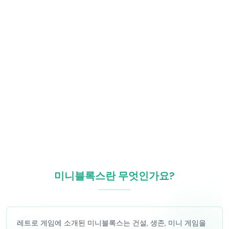
미니블록스란 무엇인가요?
레트로 게임에 소개된 미니블록스는 건설, 생존, 미니 게임을