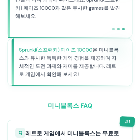
키) 페이즈 10000과 같은 유사한 games를 발견
해보세요.
Sprunki(스프런키) 페이즈 10000
은 미니블록
스와 유사한 독특한 게임 경험을 제공하며 자
체적인 도전 과제와 재미를 제공합니다. 레트
로 게임에서 확인해 보세요!
미니블록스 FAQ
#
1
Q
레트로 게임에서 미니블록스는 무료로