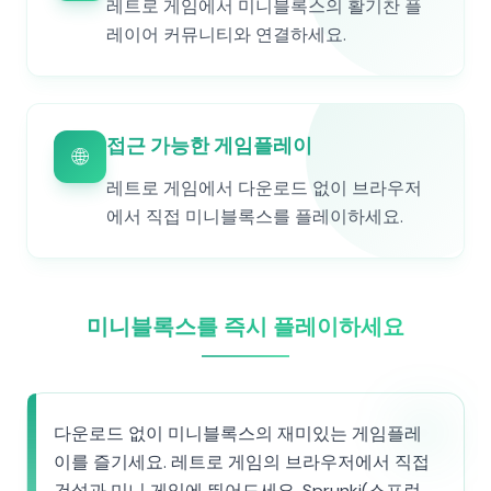
레트로 게임에서 미니블록스의 활기찬 플
레이어 커뮤니티와 연결하세요.
접근 가능한 게임플레이
🌐
레트로 게임에서 다운로드 없이 브라우저
에서 직접 미니블록스를 플레이하세요.
미니블록스를 즉시 플레이하세요
다운로드 없이 미니블록스의 재미있는 게임플레
이를 즐기세요. 레트로 게임의 브라우저에서 직접
건설과 미니 게임에 뛰어드세요. Sprunki(스프런