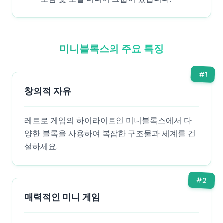
미니블록스의 주요 특징
#
1
창의적 자유
레트로 게임의 하이라이트인 미니블록스에서 다
양한 블록을 사용하여 복잡한 구조물과 세계를 건
설하세요.
#
2
매력적인 미니 게임