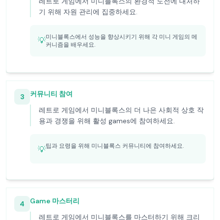
레트로 게임에서 미니블록스의 환경적 도전에 대처하
기 위해 자원 관리에 집중하세요.
미니블록스에서 성능을 향상시키기 위해 각 미니 게임의 메
💡
커니즘을 배우세요.
커뮤니티 참여
3
레트로 게임에서 미니블록스의 더 나은 사회적 상호 작
용과 경쟁을 위해 활성 games에 참여하세요.
팁과 요령을 위해 미니블록스 커뮤니티에 참여하세요.
💡
Game 마스터리
4
레트로 게임에서 미니블록스를 마스터하기 위해 크리