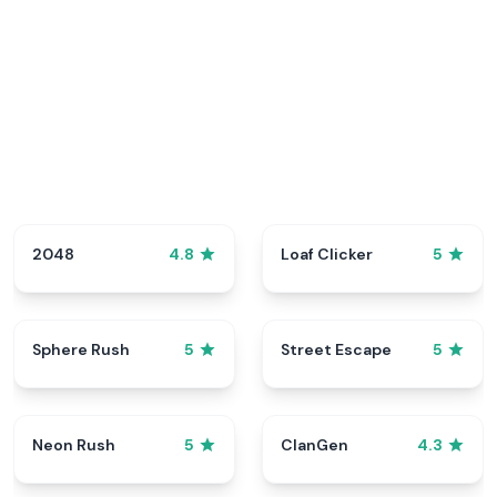
2048
Loaf Clicker
4.8
5
Sphere Rush
Street Escape
5
5
Neon Rush
ClanGen
5
4.3