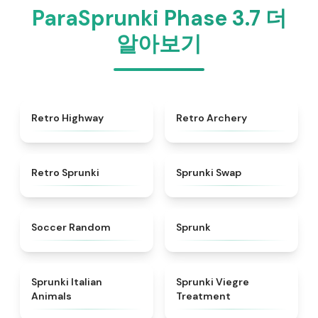
ParaSprunki Phase 3.7 더
알아보기
★
4.8
★
4.7
Retro Highway
Retro Archery
★
4.3
★
4.6
Retro Sprunki
Sprunki Swap
★
4.5
★
4.5
Soccer Random
Sprunk
★
4.7
★
4.4
Sprunki Italian
Sprunki Viegre
Animals
Treatment