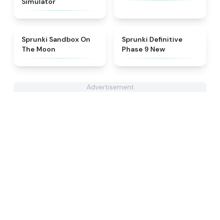
Simulator
★
5
★
4.9
Sprunki Sandbox On
Sprunki Definitive
The Moon
Phase 9 New
Advertisement