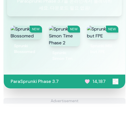
ParaSprunki Phase 3.7을 온라인에서 플레이하
세요. 다운로드 필요 없음!
NEW
NEW
NEW
Sprunki
Sprunki MSI
Blossomed
but FPE
Sprunki
Simon Time
Phase 2
ParaSprunki Phase 3.7
14,187
Advertisement