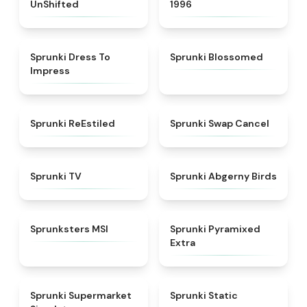
UnShifted
1996
★
4.5
★
4.5
Sprunki Dress To
Sprunki Blossomed
Impress
★
4.4
★
4.4
Sprunki ReEstiled
Sprunki Swap Cancel
★
4.5
★
4.6
Sprunki TV
Sprunki Abgerny Birds
★
4.8
★
4.9
Sprunksters MSI
Sprunki Pyramixed
Extra
★
4.8
★
4.4
Sprunki Supermarket
Sprunki Static