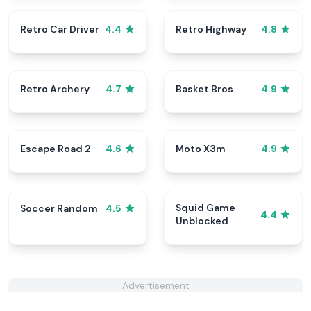
Retro Car Driver
Retro Highway
4.4
4.8
Retro Archery
Basket Bros
4.7
4.9
Escape Road 2
Moto X3m
4.6
4.9
Squid Game
Soccer Random
4.5
4.4
Unblocked
Advertisement