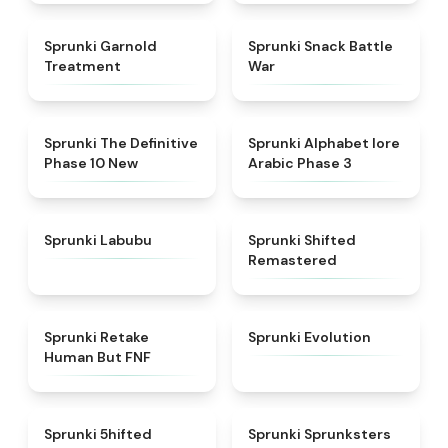
★
4.7
★
4.6
Sprunki Garnold
Sprunki Snack Battle
Treatment
War
★
4.3
★
4.8
Sprunki The Definitive
Sprunki Alphabet lore
Phase 10 New
Arabic Phase 3
★
4.6
★
4.3
Sprunki Labubu
Sprunki Shifted
Remastered
★
4.7
★
4.7
Sprunki Retake
Sprunki Evolution
Human But FNF
★
4.4
★
5
Sprunki 5hifted
Sprunki Sprunksters