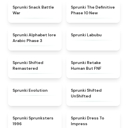
★
4.6
★
4.3
Sprunki Snack Battle
Sprunki The Definitive
War
Phase 10 New
★
4.8
★
4.6
Sprunki Alphabet lore
Sprunki Labubu
Arabic Phase 3
★
4.3
★
4.7
Sprunki Shifted
Sprunki Retake
Remastered
Human But FNF
★
4.7
★
4.4
Sprunki Evolution
Sprunki 5hifted
UnShifted
★
5
★
4.5
Sprunki Sprunksters
Sprunki Dress To
1996
Impress