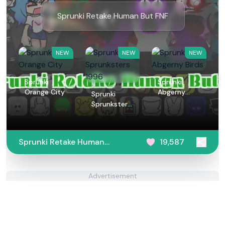
Sprunki Retake Human But FNF
NEW
NEW
NEW
Sprunki
Sprunki
Orange City
Abgerny
Sprunki
Birds
Sprunksters
1996
Sprunki Retake Human
19,587
But FNF
Advertisement