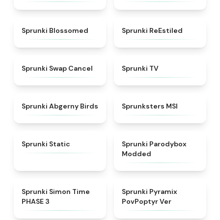
★
4.5
★
4.4
Sprunki Blossomed
Sprunki ReEstiled
★
4.4
★
4.5
Sprunki Swap Cancel
Sprunki TV
★
4.6
★
4.8
Sprunki Abgerny Birds
Sprunksters MSI
★
4.4
★
4.5
Sprunki Static
Sprunki Parodybox
Modded
★
4.3
★
4.6
Sprunki Simon Time
Sprunki Pyramix
PHASE 3
PovPoptyr Ver