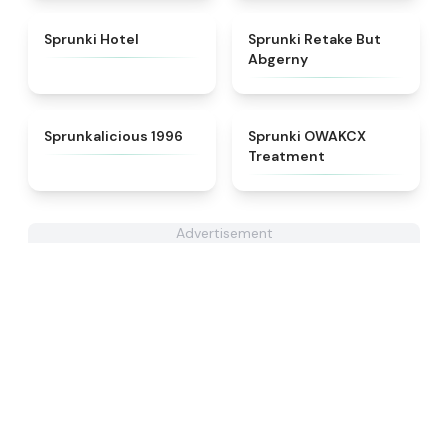
★
4.8
★
4.3
Sprunki Hotel
Sprunki Retake But
Abgerny
★
4.3
★
5
Sprunkalicious 1996
Sprunki OWAKCX
Treatment
Advertisement