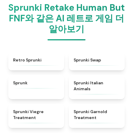
Sprunki Retake Human But
FNF와 같은 AI 레트로 게임 더
알아보기
★
4.3
★
4.6
Retro Sprunki
Sprunki Swap
★
4.5
★
4.7
Sprunk
Sprunki Italian
Animals
★
4.4
★
4.7
Sprunki Viegre
Sprunki Garnold
Treatment
Treatment