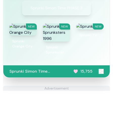
Sprunki Simon Time PHASE 3
NEW
NEW
NEW
Sprunki TV
Sprunki
Orange City
Sprunki
Sprunksters
1996
Sprunki Simon Time
15,755
PHASE 3
Advertisement