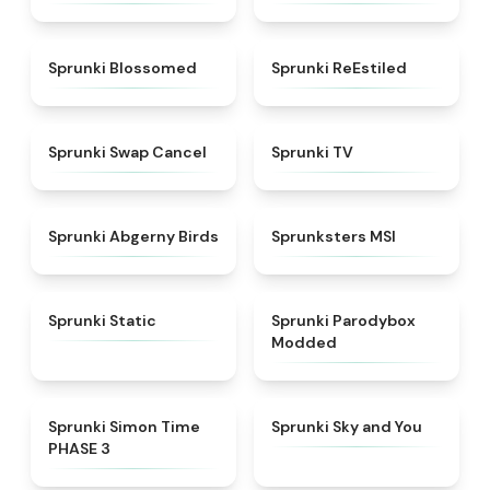
★
4.5
★
4.4
Sprunki Blossomed
Sprunki ReEstiled
★
4.4
★
4.5
Sprunki Swap Cancel
Sprunki TV
★
4.6
★
4.8
Sprunki Abgerny Birds
Sprunksters MSI
★
4.4
★
4.5
Sprunki Static
Sprunki Parodybox
Modded
★
4.3
★
4.6
Sprunki Simon Time
Sprunki Sky and You
PHASE 3