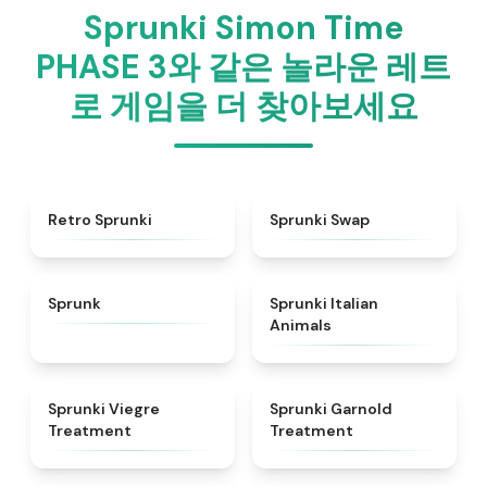
Sprunki Simon Time
PHASE 3와 같은 놀라운 레트
로 게임을 더 찾아보세요
★
4.3
★
4.6
Retro Sprunki
Sprunki Swap
★
4.5
★
4.7
Sprunk
Sprunki Italian
Animals
★
4.4
★
4.7
Sprunki Viegre
Sprunki Garnold
Treatment
Treatment