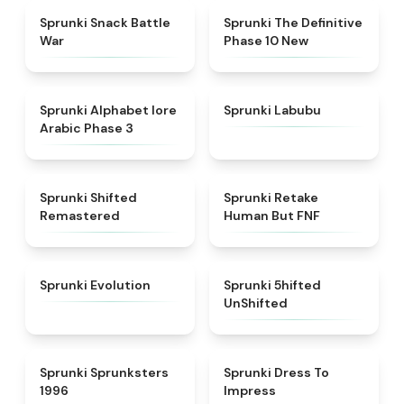
★
4.6
★
4.3
Sprunki Snack Battle
Sprunki The Definitive
War
Phase 10 New
★
4.8
★
4.6
Sprunki Alphabet lore
Sprunki Labubu
Arabic Phase 3
★
4.3
★
4.7
Sprunki Shifted
Sprunki Retake
Remastered
Human But FNF
★
4.7
★
4.4
Sprunki Evolution
Sprunki 5hifted
UnShifted
★
5
★
4.5
Sprunki Sprunksters
Sprunki Dress To
1996
Impress