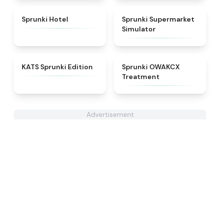
★
4.8
★
4.8
Sprunki Hotel
Sprunki Supermarket
Simulator
★
4.6
★
5
KATS Sprunki Edition
Sprunki OWAKCX
Treatment
Advertisement