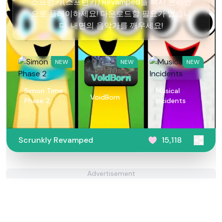
스프런키(스프런키) Revamped를 즉시 온라인
으로 플레이하세요! 다운로드할 필요가 없습니
다. 내면의 음악가를 깨우세요!
NEW
NEW
NEW
Simon Time
Musical
VoidBorn
Phase 2
Incidents
Scrunkly Revamped
15,118
Advertisement