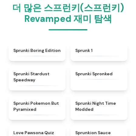
더 많은 스프런키(스프런키)
Revamped 재미 탐색
★
4.5
★
4.5
Sprunki Boring Edition
Sprunk 1
★
4.4
★
4.5
Sprunki Stardust
Sprunki Spronked
Speedway
★
4.4
★
4.4
Sprunki Pokemon But
Sprunki Night Time
Pyramixed
Modded
★
4.9
★
4.8
Love Pawsona Quiz
Sprunkion Sauce