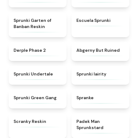
★
4.5
★
4.7
Sprunki Garten of
Escuela Sprunki
Banban Reskin
★
4.6
★
4.6
Derple Phase 2
Abgerny But Ruined
★
4.6
★
4.3
Sprunki Undertale
Sprunki lairity
★
5
★
4.4
Sprunki Green Gang
Spranke
★
4.6
★
4.4
Scranky Reskin
Padek Man
Sprunkstard