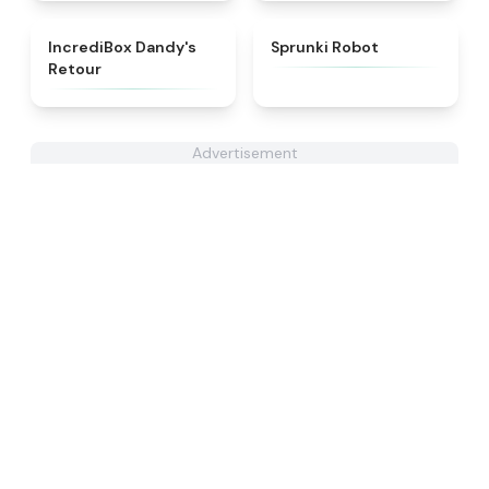
★
4.7
★
4.4
IncrediBox Dandy's
Sprunki Robot
Retour
Advertisement