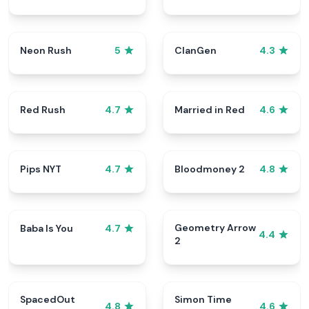
Neon Rush
ClanGen
5
4.3
Red Rush
Married in Red
4.7
4.6
Pips NYT
Bloodmoney 2
4.7
4.8
Geometry Arrow
Baba Is You
4.7
4.4
2
SpacedOut
Simon Time
4.8
4.6