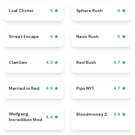
Loaf Clicker
Sphere Rush
5
5
Street Escape
Neon Rush
5
5
ClanGen
Red Rush
4.3
4.7
Married in Red
Pips NYT
4.6
4.7
Wolfgang
Bloodmoney 2
4.8
4.4
Incredibox Mod