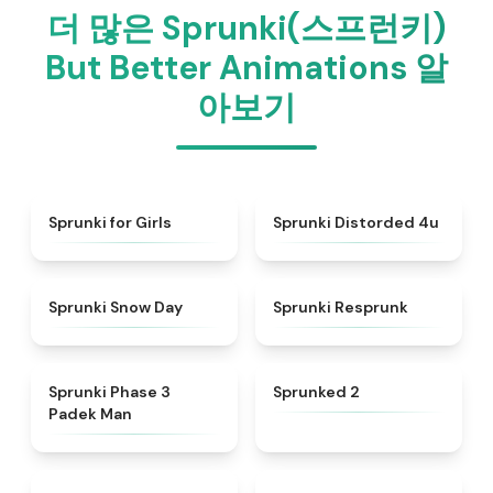
더 많은 Sprunki(스프런키)
But Better Animations 알
아보기
★
4.9
★
4.7
Sprunki for Girls
Sprunki Distorded 4u
★
4.5
★
4.6
Sprunki Snow Day
Sprunki Resprunk
★
4.7
★
4.5
Sprunki Phase 3
Sprunked 2
Padek Man
★
4.8
★
4.8