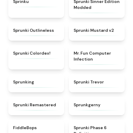
Sprinku
Sprunki Sinner Edition
Modded
★
4.8
★
4.8
Sprunki Outlineless
Sprunki Mustard v2
★
4.3
★
5
Sprunki Colordex!
Mr. Fun Computer
Infection
★
4.6
★
4.7
Sprunking
Sprunki Trevor
★
4.5
★
4.7
Sprunki Remastered
Sprunkgerny
★
4.3
★
4.7
FiddleBops
Sprunki Phase 6