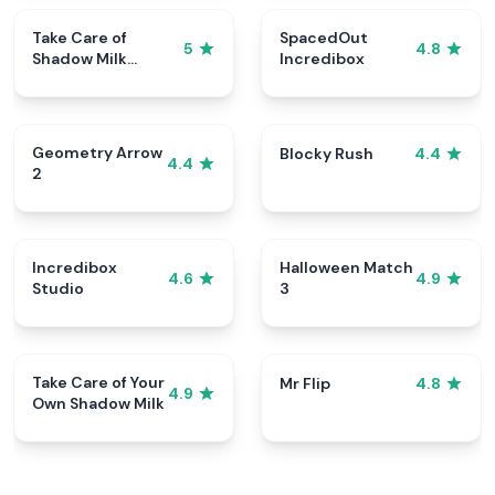
Take Care of
SpacedOut
5
4.8
Shadow Milk
Incredibox
Cookie
Geometry Arrow
Blocky Rush
4.4
4.4
2
Incredibox
Halloween Match
4.6
4.9
Studio
3
Take Care of Your
Mr Flip
4.8
4.9
Own Shadow Milk