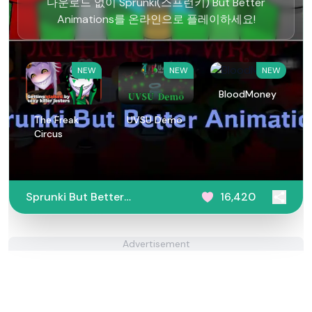
다운로드 없이 Sprunki(스프런키) But Better
Animations를 온라인으로 플레이하세요!
NEW
NEW
NEW
BloodMoney
The Freak
UVSU Demo
Circus
Sprunki But Better
16,420
Animations
Advertisement