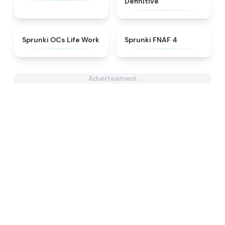
Definitive
★
4.7
★
4.6
Sprunki OCs Life Work
Sprunki FNAF 4
Advertisement