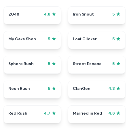
2048
Iron Snout
4.8
5
My Cake Shop
Loaf Clicker
5
5
Sphere Rush
Street Escape
5
5
Neon Rush
ClanGen
5
4.3
Red Rush
Married in Red
4.7
4.6