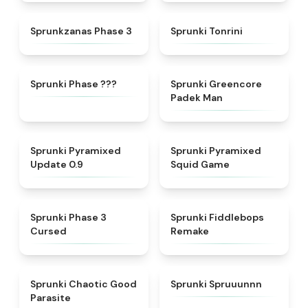
★
4.4
★
4.7
Sprunkzanas Phase 3
Sprunki Tonrini
★
4.9
★
5
Sprunki Phase ???
Sprunki Greencore
Padek Man
★
4.6
★
4.7
Sprunki Pyramixed
Sprunki Pyramixed
Update 0.9
Squid Game
★
4.5
★
4.6
Sprunki Phase 3
Sprunki Fiddlebops
Cursed
Remake
★
4.3
★
4.7
Sprunki Chaotic Good
Sprunki Spruuunnn
Parasite