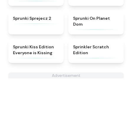
★
4.5
★
4.3
Sprunki Sprejecz 2
Sprunki On Planet
Dom
★
4.5
★
4.4
Sprunki Kiss Edition
Sprinkler Scratch
Everyone is Kissing
Edition
Advertisement