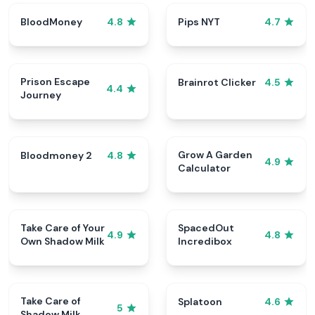
BloodMoney
Pips NYT
4.8
4.7
Prison Escape
Brainrot Clicker
4.5
4.4
Journey
Grow A Garden
Bloodmoney 2
4.8
4.9
Calculator
Take Care of Your
SpacedOut
4.9
4.8
Own Shadow Milk
Incredibox
Take Care of
Splatoon
4.6
5
Shadow Milk