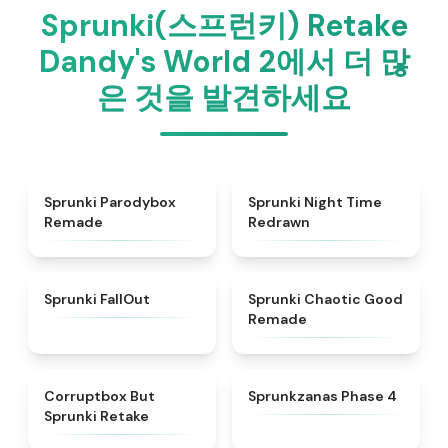
Sprunki(스프런키) Retake
Dandy's World 2에서 더 많
은 것을 발견하세요
★
5
★
4.3
Sprunki Parodybox
Sprunki Night Time
Remade
Redrawn
★
4.5
★
4.6
Sprunki FallOut
Sprunki Chaotic Good
Remade
★
4.5
★
4.5
Corruptbox But
Sprunkzanas Phase 4
Sprunki Retake