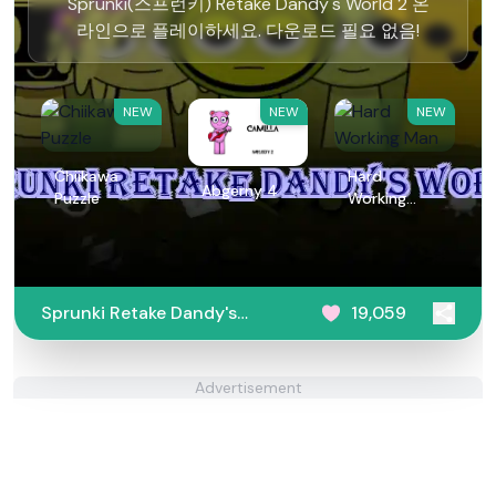
Sprunki(스프런키) Retake Dandy's World 2 온
라인으로 플레이하세요. 다운로드 필요 없음!
NEW
NEW
NEW
Chiikawa
Hard
Abgerny 4
Puzzle
Working
Man
Sprunki Retake Dandy's
19,059
World 2
Advertisement