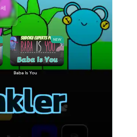
하세
W
NEW
Baba Is You