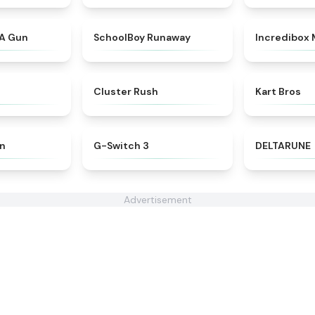
★
4.9
★
4.7
 A Gun
SchoolBoy Runaway
Incredibox
★
4.5
★
4.6
Cluster Rush
Kart Bros
★
4.4
★
4.3
en
G-Switch 3
DELTARUNE
Advertisement