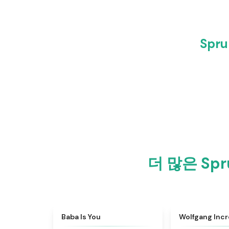
Spr
더 많은 Sp
★
4.7
Baba Is You
Wolfgang Inc