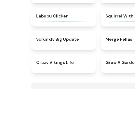
★
5
Labubu Clicker
Squirrel With
★
4.9
Scrunkly Big Update
Merge Fellas
★
4.5
Crazy Vikings Life
Grow A Gard