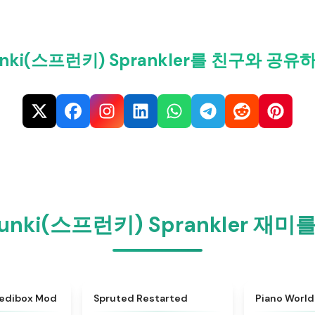
unki(스프런키) Sprankler를 친구와 공유
runki(스프런키) Sprankler 재
★
4.4
★
4.4
redibox Mod
Spruted Restarted
Piano World