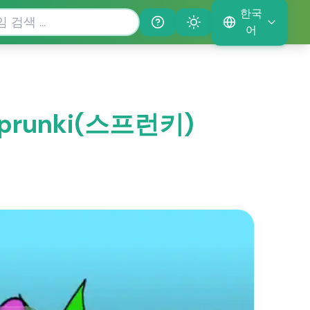
한국
Help
Theme
어
Sprunki(스프런키)