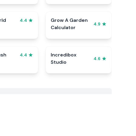
rld
Grow A Garden
4.4
4.9
Calculator
ush
Incredibox
4.4
4.6
Studio