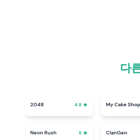
다른
2048
My Cake Sho
4.8
Neon Rush
ClanGen
5