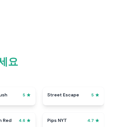
하세요
ush
Street Escape
5
5
n Red
Pips NYT
4.6
4.7