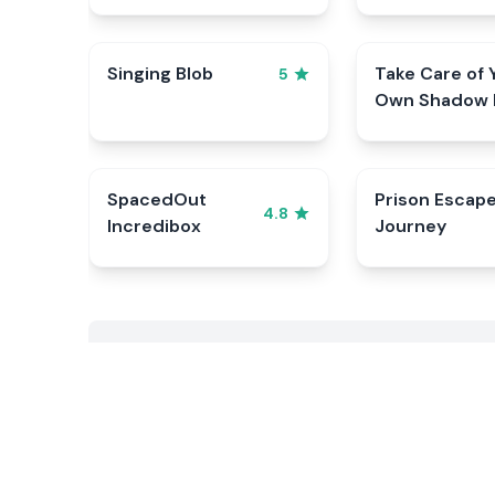
Singing Blob
Take Care of 
5
Own Shadow 
SpacedOut
Prison Escap
4.8
Incredibox
Journey