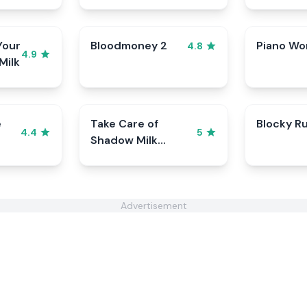
Your
Bloodmoney 2
Piano Wo
4.8
4.9
Milk
e
Take Care of
Blocky R
4.4
5
Shadow Milk
Cookie
Advertisement