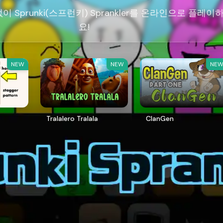
 Sprunki(스프런키) Sprankler를 온라인으로 플레이
요!
NEW
NEW
NE
Tralalero Tralala
ClanGen