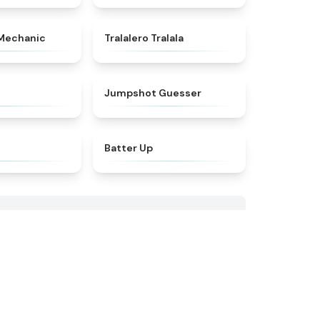
★
4.5
★
4.6
 Mechanic
Tralalero Tralala
★
4.3
★
4.7
Jumpshot Guesser
★
4.9
★
4.7
Batter Up