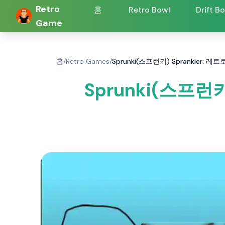
Retro
홈
Retro Bowl
Drift B
Game
홈
/
Retro Games
/
Sprunki(스프런키) Sprankler: 레트
Sprunki(스프런키