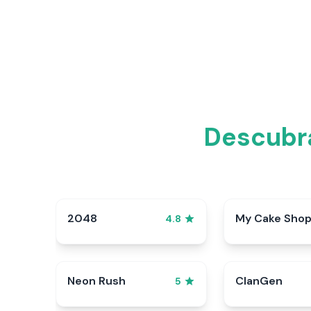
Descubr
2048
My Cake Sho
4.8
Neon Rush
ClanGen
5