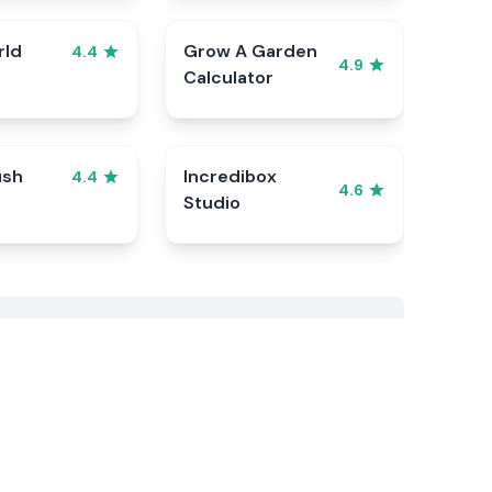
rld
Grow A Garden
4.4
4.9
Calculator
ush
Incredibox
4.4
4.6
Studio