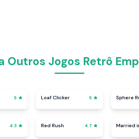
a Outros Jogos Retrô Emp
p
Loaf Clicker
Sphere R
5
5
Red Rush
Married i
4.3
4.7