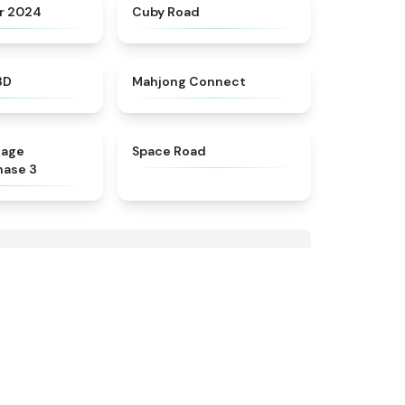
★
4.6
★
4.9
r 2024
Cuby Road
★
4.4
★
4.5
3D
Mahjong Connect
★
4.7
★
4.5
tage
Space Road
hase 3