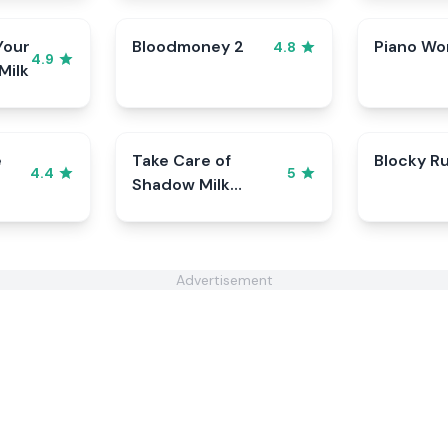
Your
Bloodmoney 2
Piano Wo
4.8
4.9
Milk
e
Take Care of
Blocky R
4.4
5
Shadow Milk
Cookie
Advertisement