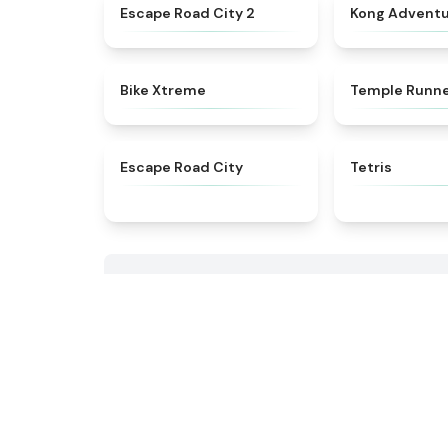
★
4.5
Escape Road City 2
Kong Advent
★
4.5
Bike Xtreme
Temple Runn
★
4.3
Escape Road City
Tetris