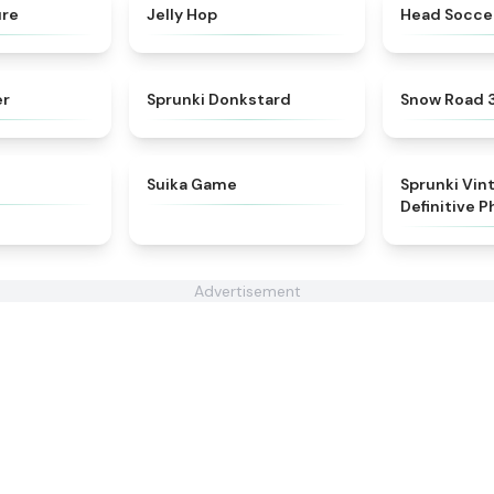
★
4.4
★
4.4
ure
Jelly Hop
Head Socce
★
4.5
★
4.6
er
Sprunki Donkstard
Snow Road 
★
4.5
★
4.4
Suika Game
Sprunki Vin
Definitive P
Advertisement