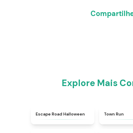
Compartilh
Explore Mais C
★
4.6
Escape Road Halloween
Town Run