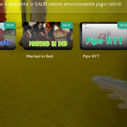
e e enfrente o SAUR neste emocionante jogo retrô!
NEW
NEW
NE
Married in Red
Pips NYT