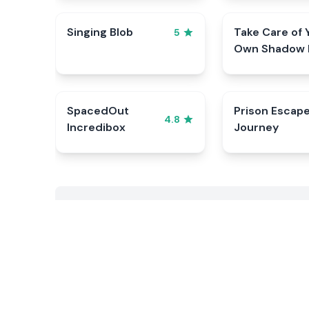
Singing Blob
Take Care of 
5
Own Shadow 
SpacedOut
Prison Escap
4.8
Incredibox
Journey