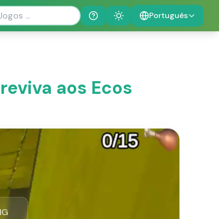
Português
Help
Theme
eviva aos Ecos
NG