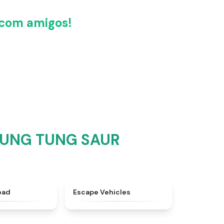
com amigos!
 TUNG TUNG SAUR
★
4.3
★
4.9
oad
Escape Vehicles