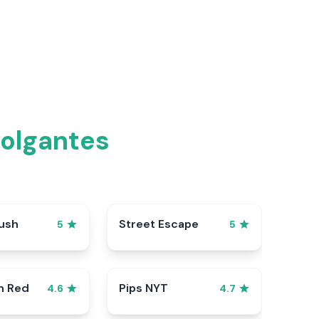
olgantes
ush
Street Escape
5
5
n Red
Pips NYT
4.6
4.7