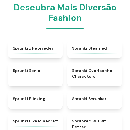
Descubra Mais Diversão
Fashion
★
5
★
4.7
Sprunki x Fetereder
Sprunki Steamed
★
4.3
★
4.6
Sprunki Sonic
Sprunki Overlap the
Characters
★
4.4
★
5
Sprunki Blinking
Sprunki Sprunker
★
4.5
★
4.9
Sprunki Like Minecraft
Sprunked But Bit
Better