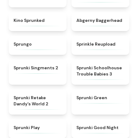
★
4.7
★
4.6
Kino Sprunked
Abgerny Baggerhead
★
4.9
★
4.8
Sprungo
Sprinkle Reupload
★
4.7
★
5
Sprunki Singments 2
Sprunki Schoolhouse
Trouble Babies 3
★
4.6
★
5
Sprunki Retake
Sprunki Green
Dandy's World 2
★
4.6
★
4.6
Sprunki Play
Sprunki Good Night