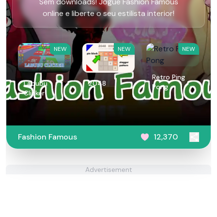
Sem downloads! Jogue Fashion Famous
online e liberte o seu estilista interior!
NEW
NEW
NEW
Retro Ping
Labubu
2048
Pong
Clicker
Fashion Famous
12,370
Advertisement