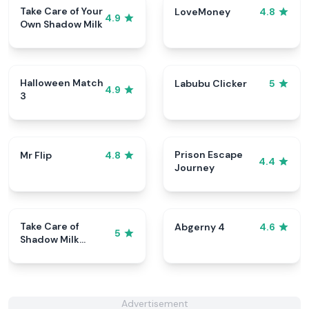
Take Care of Your
LoveMoney
4.8
4.9
Own Shadow Milk
Halloween Match
Labubu Clicker
5
4.9
3
Prison Escape
Mr Flip
4.8
4.4
Journey
Take Care of
Abgerny 4
4.6
5
Shadow Milk
Cookie
Advertisement