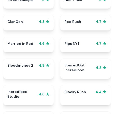
ClanGen
Red Rush
4.3
4.7
Married in Red
Pips NYT
4.6
4.7
SpacedOut
Bloodmoney 2
4.8
4.8
Incredibox
Incredibox
Blocky Rush
4.4
4.6
Studio