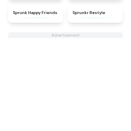
★
4.9
★
4.6
Sprunk Happy Friends
Sprunkr Restyle
Advertisement