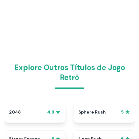
Explore Outros Títulos de Jogo
Retrô
2048
Sphere Rush
4.8
5
Street Escape
Neon Rush
5
5