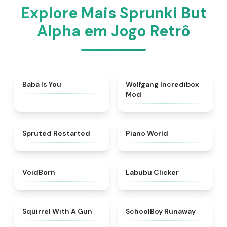
Explore Mais Sprunki But
Alpha em Jogo Retrô
★
4.7
★
4.4
Baba Is You
Wolfgang Incredibox
Mod
★
4.4
★
4.4
Spruted Restarted
Piano World
★
4.6
★
5
VoidBorn
Labubu Clicker
★
4.9
★
4.7
Squirrel With A Gun
SchoolBoy Runaway