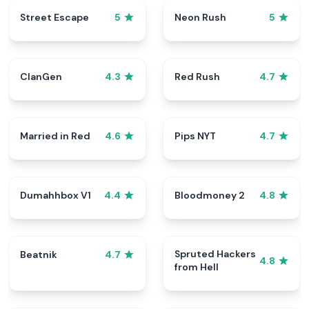
Street Escape
Neon Rush
5
5
ClanGen
Red Rush
4.3
4.7
Married in Red
Pips NYT
4.6
4.7
Dumahhbox V1
Bloodmoney 2
4.4
4.8
Spruted Hackers
Beatnik
4.7
4.8
from Hell