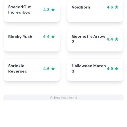
SpacedOut
VoidBorn
4.6
4.8
Incredibox
Geometry Arrow
Blocky Rush
4.4
4.4
2
Sprinkle
Halloween Match
4.6
4.9
Reversed
3
Advertisement