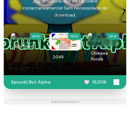
Jogue Sprunki But Alpha online
instantaneamente! Sem necessidade de
download.
NEW
NEW
NEW
Splatoon
Chiikawa
2048
Puzzle
Sprunki But Alpha
16,506
Advertisement