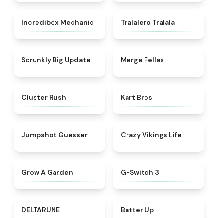
★
4.5
★
4.6
Incredibox Mechanic
Tralalero Tralala
★
4.9
★
4.5
Scrunkly Big Update
Merge Fellas
★
4.6
★
4.3
Cluster Rush
Kart Bros
★
4.7
★
4.5
Jumpshot Guesser
Crazy Vikings Life
★
4.4
★
4.3
Grow A Garden
G-Switch 3
★
4.9
★
4.7
DELTARUNE
Batter Up