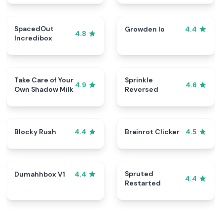
SpacedOut
Growden Io
4.4
4.8
Incredibox
Take Care of Your
Sprinkle
4.9
4.6
Own Shadow Milk
Reversed
Blocky Rush
Brainrot Clicker
4.4
4.5
Spruted
Dumahhbox V1
4.4
4.4
Restarted