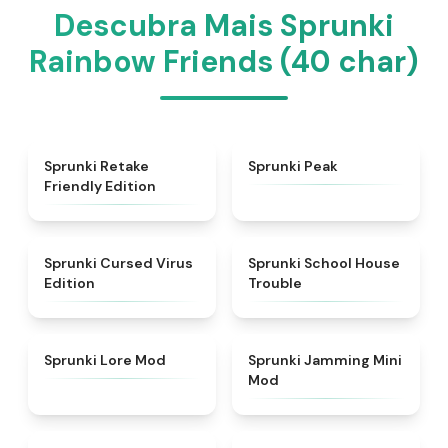
Descubra Mais Sprunki
Rainbow Friends (40 char)
★
4.4
★
4.7
Sprunki Retake
Sprunki Peak
Friendly Edition
★
4.5
★
4.9
Sprunki Cursed Virus
Sprunki School House
Edition
Trouble
★
4.9
★
4.6
Sprunki Lore Mod
Sprunki Jamming Mini
Mod