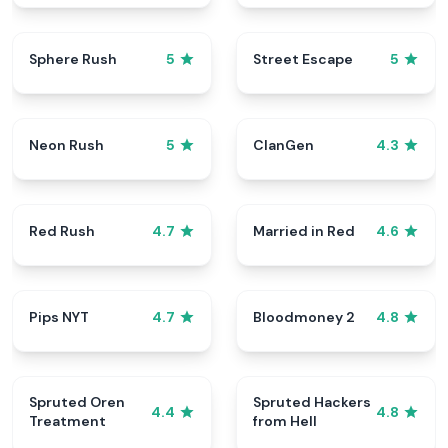
Sphere Rush
Street Escape
5
5
Neon Rush
ClanGen
5
4.3
Red Rush
Married in Red
4.7
4.6
Pips NYT
Bloodmoney 2
4.7
4.8
Spruted Oren
Spruted Hackers
4.4
4.8
Treatment
from Hell