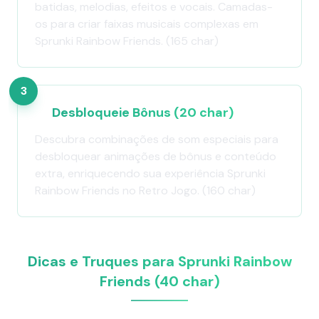
batidas, melodias, efeitos e vocais. Camadas-
os para criar faixas musicais complexas em
Sprunki Rainbow Friends. (165 char)
3
Desbloqueie Bônus (20 char)
Descubra combinações de som especiais para
desbloquear animações de bônus e conteúdo
extra, enriquecendo sua experiência Sprunki
Rainbow Friends no Retro Jogo. (160 char)
Dicas e Truques para Sprunki Rainbow
Friends (40 char)