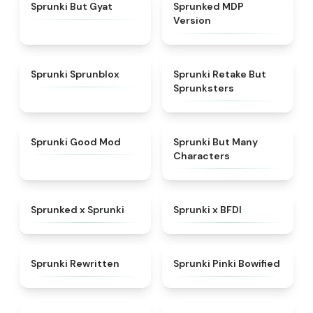
★
4.9
★
4.7
Sprunki But Gyat
Sprunked MDP
Version
★
4.5
★
4.6
Sprunki Sprunblox
Sprunki Retake But
Sprunksters
★
5
★
4.5
Sprunki Good Mod
Sprunki But Many
Characters
★
4.5
★
4.8
Sprunked x Sprunki
Sprunki x BFDI
★
4.7
★
5
Sprunki Rewritten
Sprunki Pinki Bowified