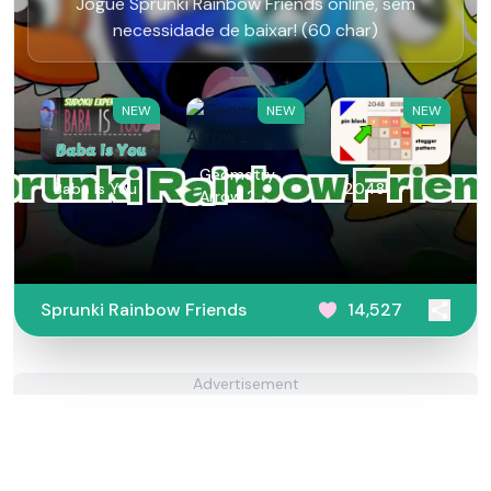
Jogue Sprunki Rainbow Friends online, sem
necessidade de baixar! (60 char)
NEW
NEW
NEW
Geometry
Baba Is You
2048
Arrow 2
Sprunki Rainbow Friends
14,527
Advertisement