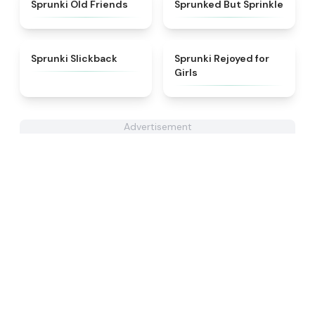
★
4.4
★
4.4
Sprunki Old Friends
Sprunked But Sprinkle
★
4.6
★
4.5
Sprunki Slickback
Sprunki Rejoyed for
Girls
Advertisement