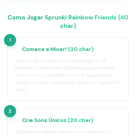
Como Jogar Sprunki Rainbow Friends (40
char)
1
Comece a Mixar! (20 char)
Abra o jogo e arraste os personagens de
Rainbow Friends para a formação para ativar
sons únicos. Experimente e crie sua própria
mixagem nesta experiência do Retro Jogo! (170
char)
2
Crie Sons Únicos (20 char)
Cada personagem oferece sons diferentes: