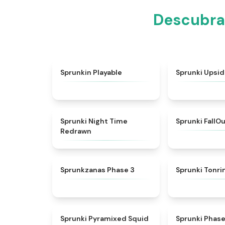
Descubra
★
4.7
Sprunkin Playable
Sprunki Upsi
★
4.3
Sprunki Night Time
Sprunki FallO
Redrawn
★
4.4
Sprunkzanas Phase 3
Sprunki Tonri
★
4.7
Sprunki Pyramixed Squid
Sprunki Phas