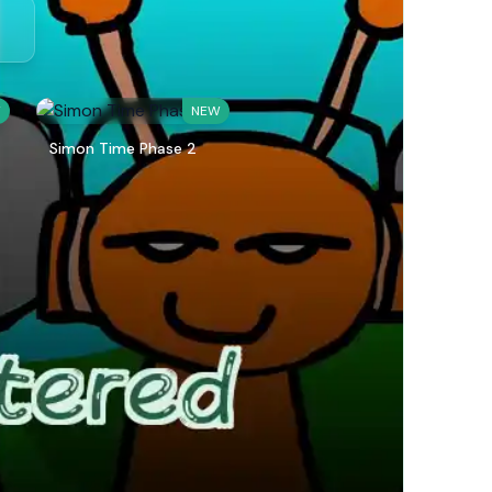
W
NEW
Simon Time Phase 2