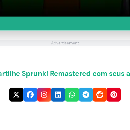
Advertisement
tilhe Sprunki Remastered com seus 