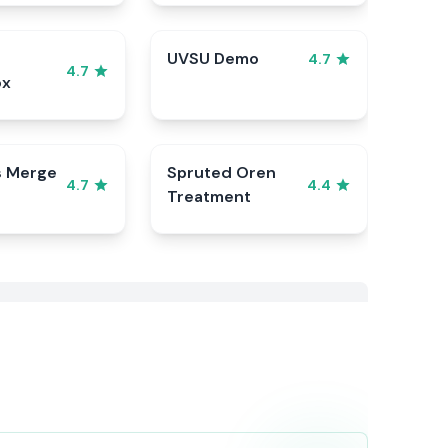
UVSU Demo
4.7
4.7
ox
s Merge
Spruted Oren
4.7
4.4
Treatment