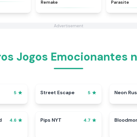
Remake
Parasite
Advertisement
ros Jogos Emocionantes n
Street Escape
Neon Ru
5
5
d
Pips NYT
Bloodmo
4.6
4.7