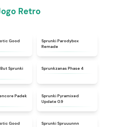
ogo Retro
★
4.4
★
5
aotic Good
Sprunki Parodybox
Remade
★
4.5
★
4.5
But Sprunki
Sprunkzanas Phase 4
★
5
★
4.6
eencore Padek
Sprunki Pyramixed
Update 0.9
★
4.3
★
4.7
aotic Good
Sprunki Spruuunnn