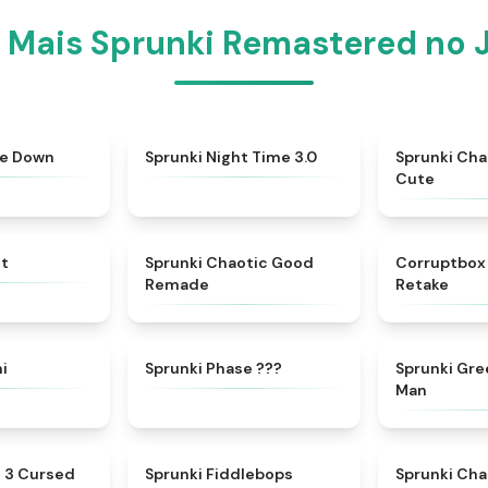
 Mais Sprunki Remastered no J
★
4.8
★
4.3
de Down
Sprunki Night Time 3.0
Sprunki Ch
Cute
★
4.5
★
4.6
ut
Sprunki Chaotic Good
Corruptbox 
Remade
Retake
★
4.7
★
4.9
ni
Sprunki Phase ???
Sprunki Gr
Man
★
4.5
★
4.6
e 3 Cursed
Sprunki Fiddlebops
Sprunki Ch