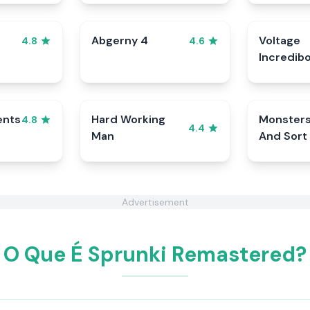
Abgerny 4
Voltage
4.8
4.6
Incredib
ents
Hard Working
Monster
4.8
4.4
Man
And Sort
Advertisement
O Que É Sprunki Remastered?