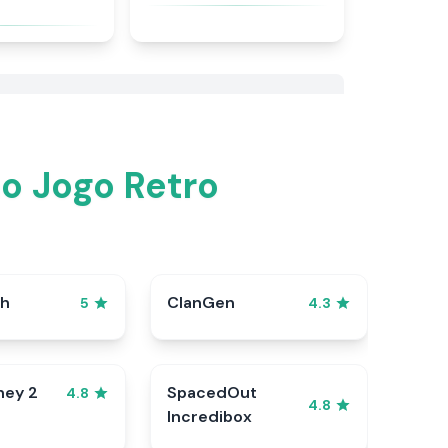
o Jogo Retro
sh
ClanGen
5
4.3
ney 2
SpacedOut
4.8
4.8
Incredibox