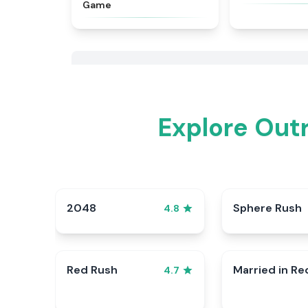
Game
Explore Out
2048
Sphere Rush
4.8
Red Rush
Married in Re
4.7