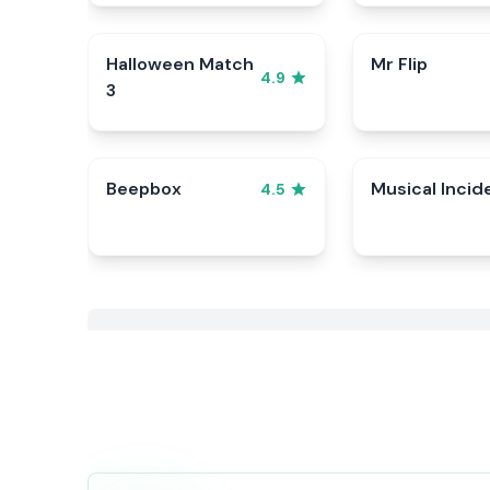
Halloween Match
Mr Flip
4.9
3
Beepbox
Musical Incid
4.5