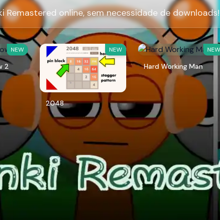
i Remastered online, sem necessidade de downloads!
NEW
NEW
NE
w 2
Hard Working Man
2048