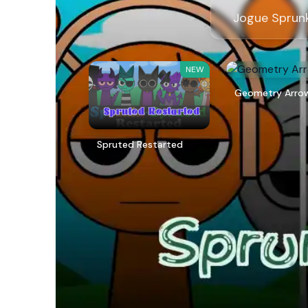
Jogue Sprunk
NEW
Geometry Arro
Spruted Restarted