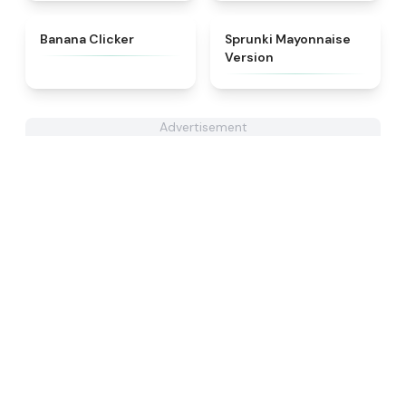
★
4.4
★
4.7
Banana Clicker
Sprunki Mayonnaise
Version
Advertisement