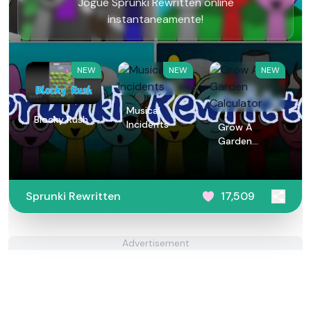
Jogue Sprunki Rewritten online
instantaneamente!
NEW
NEW
NEW
Musical
Blocky Rush
Incidents
Grow A
Garden
Calculator
Sprunki Rewritten
17,509
Advertisement