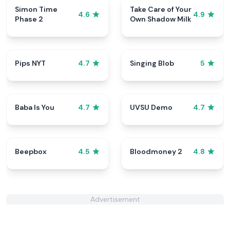
Simon Time
Take Care of Your
4.6
4.9
Phase 2
Own Shadow Milk
Pips NYT
Singing Blob
4.7
5
Baba Is You
UVSU Demo
4.7
4.7
Beepbox
Bloodmoney 2
4.5
4.8
Advertisement