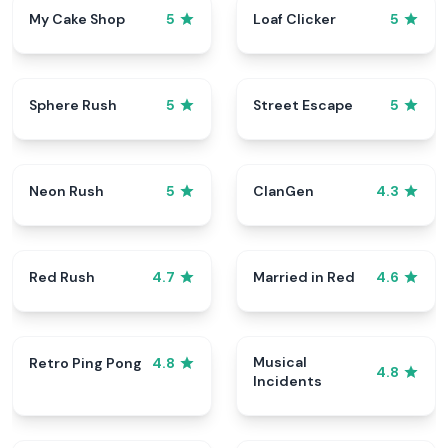
My Cake Shop
Loaf Clicker
5
5
Sphere Rush
Street Escape
5
5
Neon Rush
ClanGen
5
4.3
Red Rush
Married in Red
4.7
4.6
Musical
Retro Ping Pong
4.8
4.8
Incidents