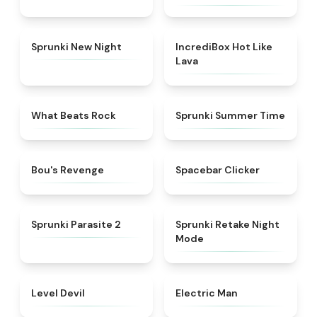
★
4.8
★
4.6
Sprunki New Night
IncrediBox Hot Like
Lava
★
4.7
★
4.9
What Beats Rock
Sprunki Summer Time
★
4.5
★
4.8
Bou's Revenge
Spacebar Clicker
★
4.9
★
4.4
Sprunki Parasite 2
Sprunki Retake Night
Mode
★
4.9
★
4.9
Level Devil
Electric Man