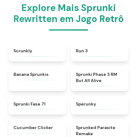
Explore Mais Sprunki
Rewritten em Jogo Retrô
★
4.5
★
4.5
Scrunkly
Run 3
★
5
★
4.8
Banana Sprunkis
Sprunki Phase 3 RM
But All Alive
★
4.8
★
4.8
Sprunki Fase 71
Sperunky
★
4.6
★
4.6
Cucumber Clicker
Sprunked Parasite
Remake