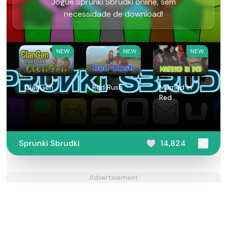
Jogue Sprunki Sbrudki online, sem
necessidade de download!
NEW
NEW
NEW
ClanGen
Red Rush
Married in
Red
Sprunki Sbrudki
14,824
Advertisement