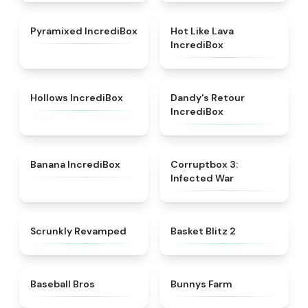
★
4.4
★
4.9
Pyramixed IncrediBox
Hot Like Lava
IncrediBox
★
4.5
★
4.6
Hollows IncrediBox
Dandy's Retour
IncrediBox
★
4.9
★
4.7
Banana IncrediBox
Corruptbox 3:
Infected War
★
4.5
★
4.6
Scrunkly Revamped
Basket Blitz 2
★
4.6
★
4.9
Baseball Bros
Bunnys Farm