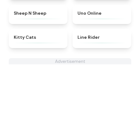
★
4.4
★
4.5
Sheep N Sheep
Uno Online
★
4.9
★
4.5
Kitty Cats
Line Rider
Advertisement