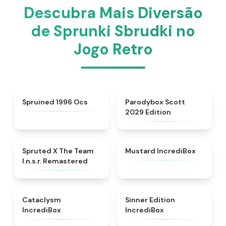
Descubra Mais Diversão
de Sprunki Sbrudki no
Jogo Retro
★
4.5
★
5
Spruined 1996 Ocs​
Parodybox Scott
2029 Edition
★
4.7
★
4.8
Spruted X The Team
Mustard IncrediBox
I.n.s.r. Remastered​
★
4.6
★
4.8
Cataclysm
Sinner Edition
IncrediBox
IncrediBox