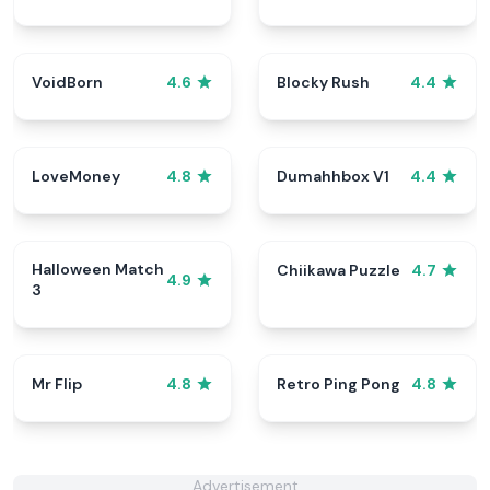
VoidBorn
Blocky Rush
4.6
4.4
LoveMoney
Dumahhbox V1
4.8
4.4
Halloween Match
Chiikawa Puzzle
4.7
4.9
3
Mr Flip
Retro Ping Pong
4.8
4.8
Advertisement