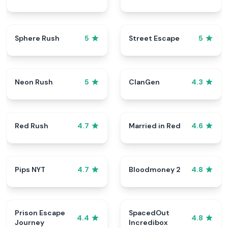
Sphere Rush
Street Escape
5
5
Neon Rush
ClanGen
5
4.3
Red Rush
Married in Red
4.7
4.6
Pips NYT
Bloodmoney 2
4.7
4.8
Prison Escape
SpacedOut
4.4
4.8
Journey
Incredibox