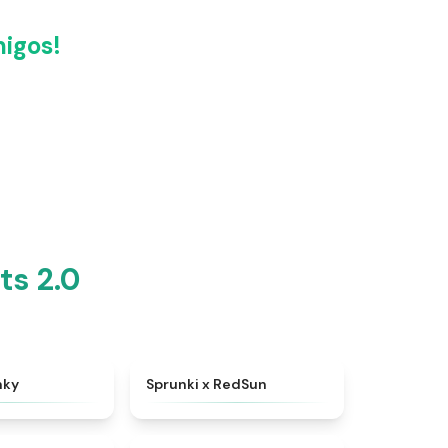
igos!
ts 2.0
★
4.8
★
4.6
nky
Sprunki x RedSun