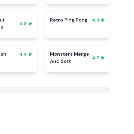
ut
Retro Ping Pong
4.8
4.8
ox
ush
Monsters Merge
4.4
4.7
And Sort