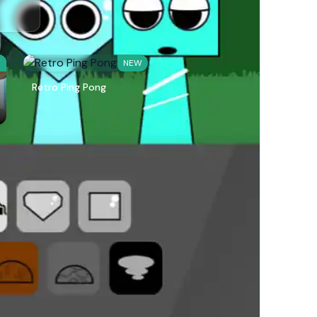
W
NEW
Retro Ping Pong