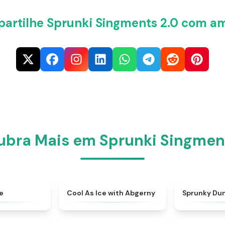
artilhe Sprunki Singments 2.0 com am
bra Mais em Sprunki Singmen
★
4.4
★
4.9
e
Cool As Ice with Abgerny
Sprunky Du