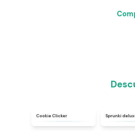
Comp
Descu
★
4.9
Cookie Clicker
Sprunki delux