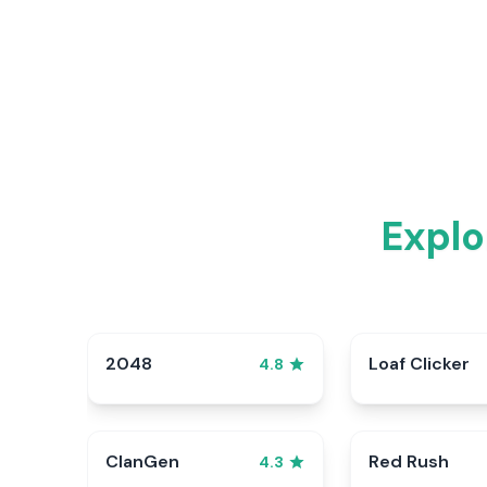
Explo
2048
Loaf Clicker
4.8
ClanGen
Red Rush
4.3