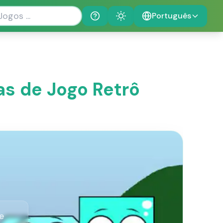
Português
Help
Theme
as de Jogo Retrô
e