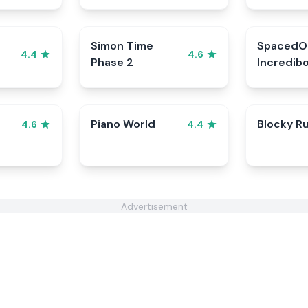
Simon Time
SpacedO
4.4
4.6
Phase 2
Incredib
Piano World
Blocky R
4.6
4.4
Advertisement