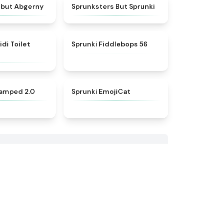
★
4.7
★
4.5
 but Abgerny
Sprunksters But Sprunki
★
4.9
★
4.7
idi Toilet
Sprunki Fiddlebops 56
★
4.6
★
4.7
vamped 2.0
Sprunki EmojiCat