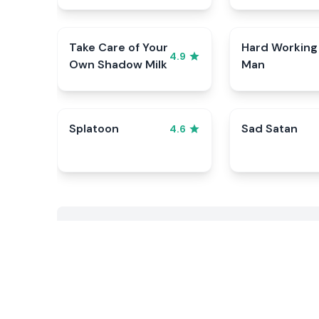
Take Care of Your
Hard Working
4.9
Own Shadow Milk
Man
Splatoon
Sad Satan
4.6