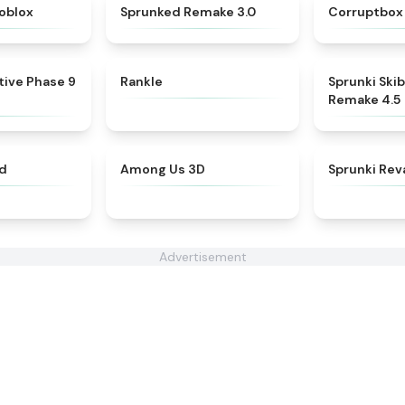
★
4.4
★
4.8
oblox
Sprunked Remake 3.0
Corruptbox
★
4.4
★
4.9
itive Phase 9
Rankle
Sprunki Skib
Remake 4.5
★
4.9
★
4.8
nd
Among Us 3D
Sprunki Re
Advertisement