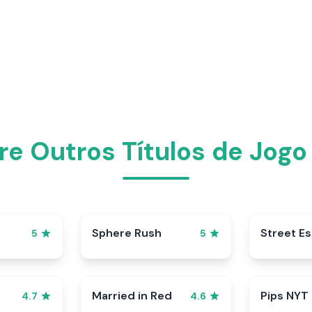
re Outros Títulos de Jogo
Sphere Rush
Street E
5
5
Married in Red
Pips NYT
4.7
4.6