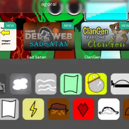
agora!
NEW
NEW
NE
Sad Satan
ClanGen