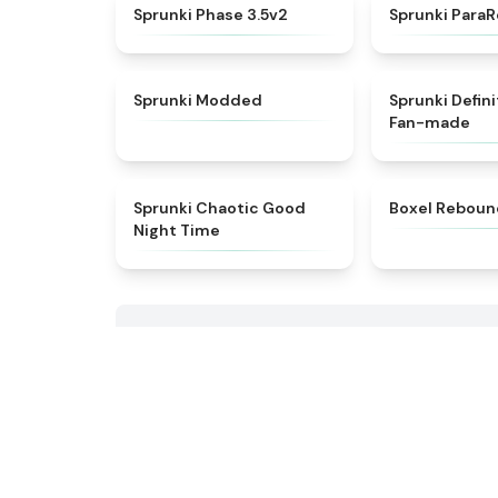
★
4.8
Sprunki Phase 3.5v2
Sprunki ParaR
★
4.8
Sprunki Modded
Sprunki Defin
Fan-made
★
4.8
Sprunki Chaotic Good
Boxel Rebou
Night Time