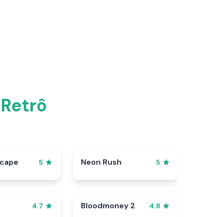
 Retrô
scape
Neon Rush
5
5
Bloodmoney 2
4.7
4.8