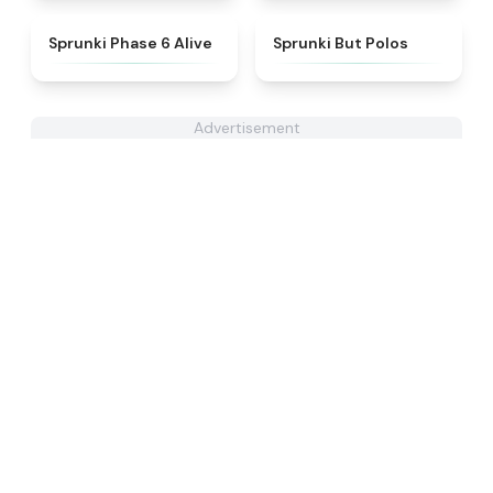
★
4.9
★
4.7
Sprunki Phase 6 Alive
Sprunki But Polos
Advertisement