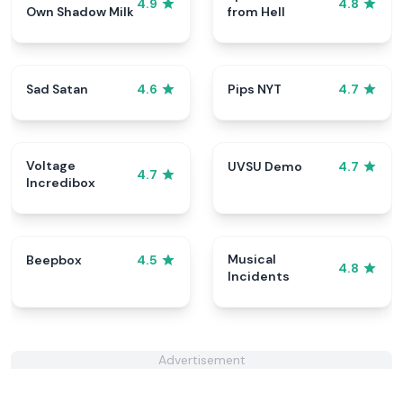
4.9
4.8
Own Shadow Milk
from Hell
Sad Satan
Pips NYT
4.6
4.7
Voltage
UVSU Demo
4.7
4.7
Incredibox
Musical
Beepbox
4.5
4.8
Incidents
Advertisement