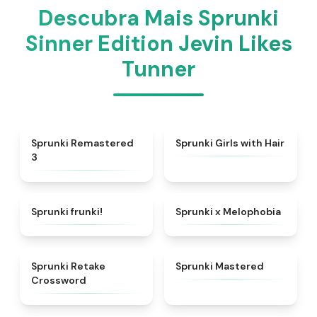
Descubra Mais Sprunki
Sinner Edition Jevin Likes
Tunner
★
4.7
★
4.4
Sprunki Remastered
Sprunki Girls with Hair
3
★
4.7
★
4.3
Sprunki frunki!
Sprunki x Melophobia
★
4.5
★
4.7
Sprunki Retake
Sprunki Mastered
Crossword