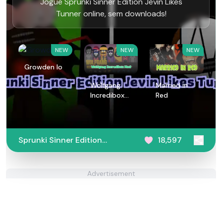
Jogue Sprunki Sinner Edition Jevin Likes
Tunner online, sem downloads!
NEW
NEW
NEW
Growden Io
Wolfgang
Married in
Incredibox
Red
Mod
Sprunki Sinner Edition
18,597
Jevin Likes Tunner
Advertisement