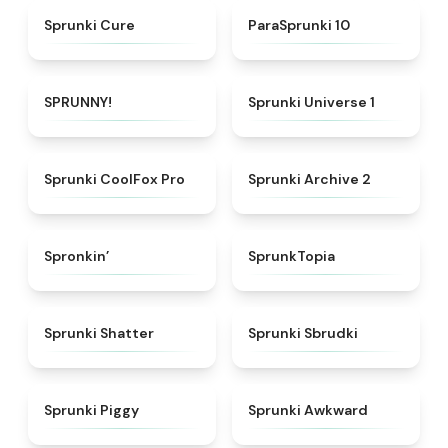
★
4.7
★
4.6
Sprunki Cure
ParaSprunki 10
★
4.8
★
4.5
SPRUNNY!
Sprunki Universe 1
★
4.3
★
4.8
Sprunki CoolFox Pro
Sprunki Archive 2
★
4.7
★
4.8
Spronkin’
SprunkTopia
★
4.3
★
5
Sprunki Shatter
Sprunki Sbrudki
★
4.9
★
4.9
Sprunki Piggy
Sprunki Awkward