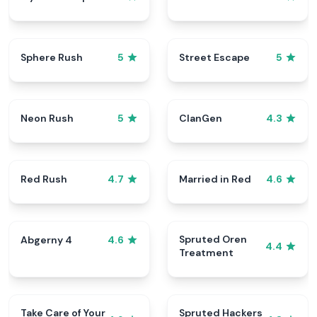
Sphere Rush
Street Escape
5
5
Neon Rush
ClanGen
5
4.3
Red Rush
Married in Red
4.7
4.6
Spruted Oren
Abgerny 4
4.6
4.4
Treatment
Take Care of Your
Spruted Hackers