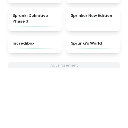
★
4.9
★
4.5
Sprunki Definitive
Sprinker New Edition
Phase 3
★
4.8
★
4.6
Incredibox
Sprunki's World
Advertisement