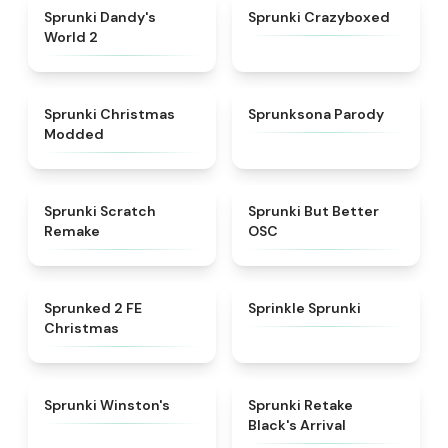
★
4.7
★
4.9
Sprunki Dandy's
Sprunki Crazyboxed
World 2
★
4.9
★
4.8
Sprunki Christmas
Sprunksona Parody
Modded
★
4.3
★
4.3
Sprunki Scratch
Sprunki But Better
Remake
OSC
★
4.9
★
4.3
Sprunked 2 FE
Sprinkle Sprunki
Christmas
★
4.7
★
4.3
Sprunki Winston's
Sprunki Retake
Black's Arrival