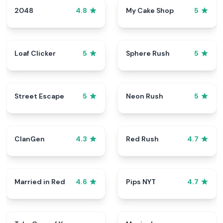
2048
My Cake Shop
4.8
5
Loaf Clicker
Sphere Rush
5
5
Street Escape
Neon Rush
5
5
ClanGen
Red Rush
4.3
4.7
Married in Red
Pips NYT
4.6
4.7