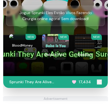
Jogue Sprunki Eles Estão Vivos Fazendo
Cirurgia online agora! Sem download!
NEW
NEW
NEW
BloodMoney
Baba Is You
Beepbox
Sprunki They Are Alive
17,434
Getting Surgery
Advertisement