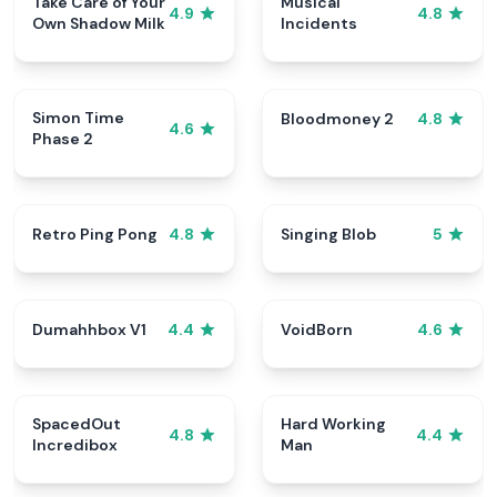
Take Care of Your
Musical
4.9
4.8
Own Shadow Milk
Incidents
Simon Time
Bloodmoney 2
4.8
4.6
Phase 2
Retro Ping Pong
Singing Blob
4.8
5
Dumahhbox V1
VoidBorn
4.4
4.6
SpacedOut
Hard Working
4.8
4.4
Incredibox
Man