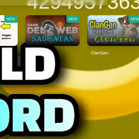
NEW
NEW
NE
Sad Satan
ClanGen