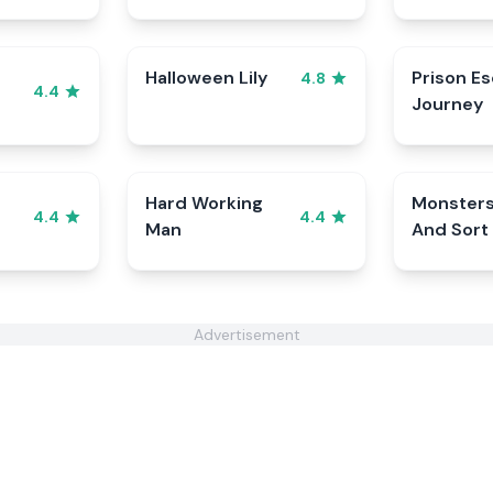
Halloween Lily
Prison E
4.8
4.4
Journey
Hard Working
Monster
4.4
4.4
Man
And Sort
Advertisement