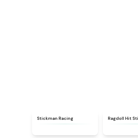
★
4.8
Stickman Racing
Ragdoll Hit S