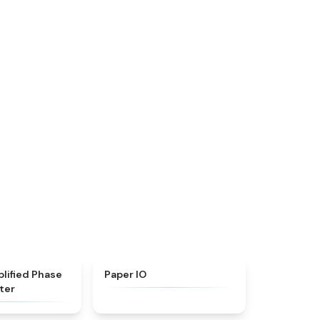
★
4.9
★
4.5
plified Phase
Paper IO
ter