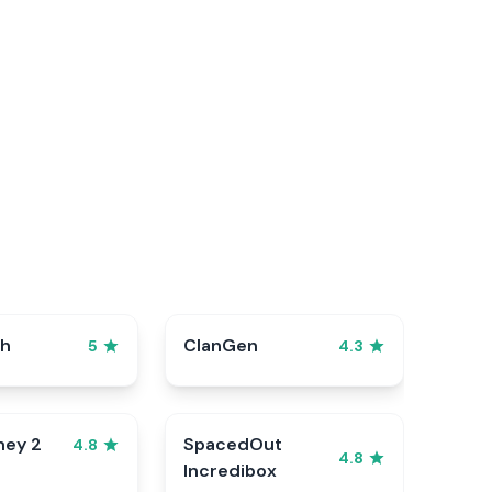
sh
ClanGen
5
4.3
ney 2
SpacedOut
4.8
4.8
Incredibox