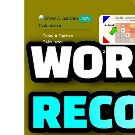
NEW
Grow A Garden
Calculator
2048