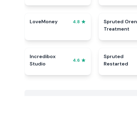
LoveMoney
Spruted Oren
4.8
Treatment
Incredibox
Spruted
4.6
Studio
Restarted