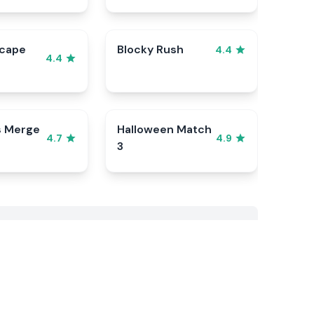
scape
Blocky Rush
4.4
4.4
s Merge
Halloween Match
4.7
4.9
3