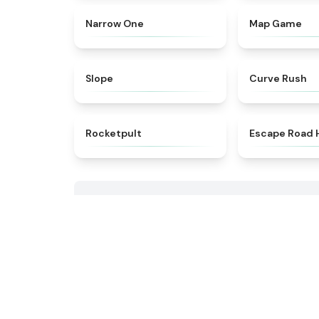
★
4.7
Narrow One
Map Game
★
4.9
Slope
Curve Rush
★
4.4
Rocketpult
Escape Road 