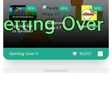
NEW
NEW
NEW
ParaSprunki
Spruted But
Sugar Sugar
Phase 3.7
its Sprunked
Getting Over It
15,207
Advertisement