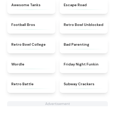
★
4.5
★
4.5
Awesome Tanks
Escape Road
★
4.2
★
4.9
Football Bros
Retro Bowl Unblocked
★
4.8
★
5
Retro Bowl College
Bad Parenting
★
5
★
4.5
Wordle
Friday Night Funkin
★
4.9
★
4.8
Retro Battle
Subway Crackers
Advertisement