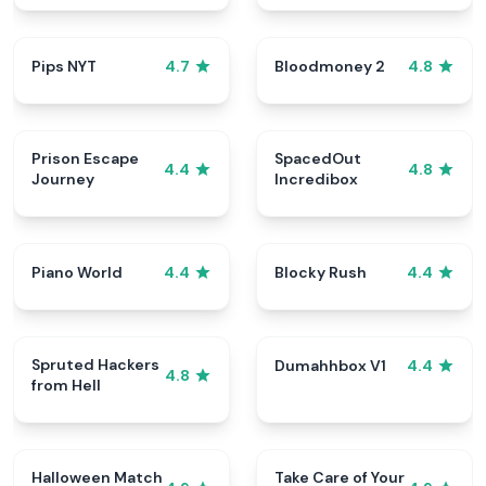
Pips NYT
Bloodmoney 2
4.7
4.8
Prison Escape
SpacedOut
4.4
4.8
Journey
Incredibox
Piano World
Blocky Rush
4.4
4.4
Spruted Hackers
Dumahhbox V1
4.4
4.8
from Hell
Halloween Match
Take Care of Your