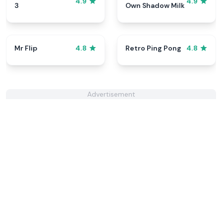
4.9
4.9
3
Own Shadow Milk
Mr Flip
Retro Ping Pong
4.8
4.8
Advertisement