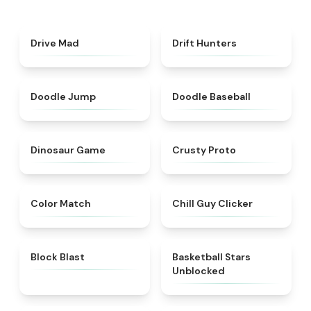
★
4.5
★
4.4
Drive Mad
Drift Hunters
★
5
★
4.6
Doodle Jump
Doodle Baseball
★
4.9
★
4.8
Dinosaur Game
Crusty Proto
★
5
★
4.3
Color Match
Chill Guy Clicker
★
4.9
★
4.5
Block Blast
Basketball Stars
Unblocked