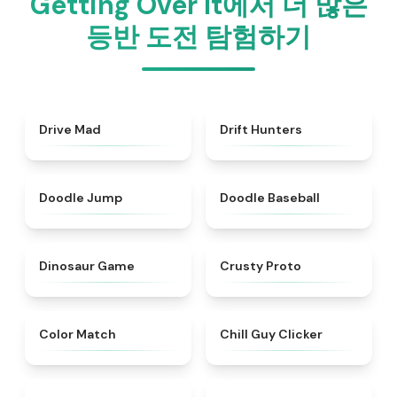
Getting Over It에서 더 많은
등반 도전 탐험하기
★
4.5
★
4.4
Drive Mad
Drift Hunters
★
5
★
4.6
Doodle Jump
Doodle Baseball
★
4.9
★
4.8
Dinosaur Game
Crusty Proto
★
5
★
4.3
Color Match
Chill Guy Clicker