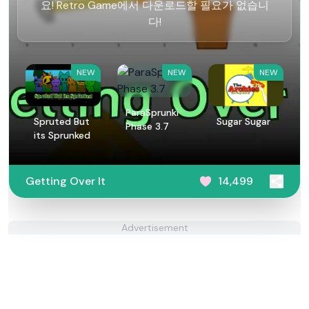
요! Retro Game에서 다운로드할 필요가 없습니
다!
NEW
NEW
NEW
ParaSprunki
Spruted But
Sugar Sugar
Phase 3.7
its Sprunked
Getting Over It
14,499
Advertisement