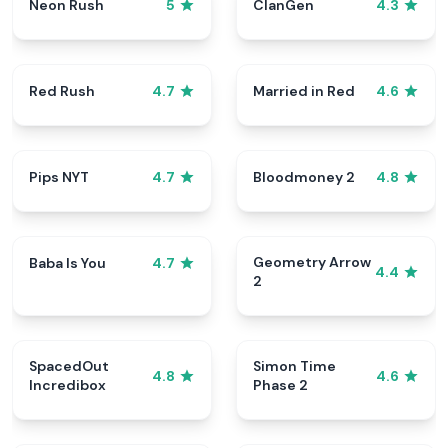
Neon Rush
ClanGen
5
4.3
Red Rush
Married in Red
4.7
4.6
Pips NYT
Bloodmoney 2
4.7
4.8
Geometry Arrow
Baba Is You
4.7
4.4
2
SpacedOut
Simon Time
4.8
4.6
Incredibox
Phase 2