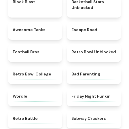
★
4.9
★
4.5
Block Blast
Basketball Stars
Unblocked
★
4.5
★
4.5
Awesome Tanks
Escape Road
★
4.2
★
4.9
Football Bros
Retro Bowl Unblocked
★
4.8
★
5
Retro Bowl College
Bad Parenting
★
5
★
4.5
Wordle
Friday Night Funkin
★
4.9
★
4.8
Retro Battle
Subway Crackers