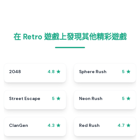
在 Retro 遊戲上發現其他精彩遊戲
2048
Sphere Rush
4.8
5
Street Escape
Neon Rush
5
5
ClanGen
Red Rush
4.3
4.7