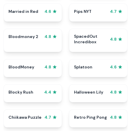
Married in Red
Pips NYT
4.6
4.7
SpacedOut
Bloodmoney 2
4.8
4.8
Incredibox
BloodMoney
Splatoon
4.8
4.6
Blocky Rush
Halloween Lily
4.4
4.8
Chiikawa Puzzle
Retro Ping Pong
4.7
4.8