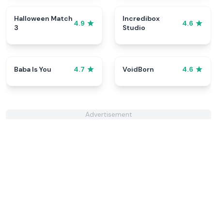
Halloween Match
Incredibox
4.9
4.6
3
Studio
Baba Is You
VoidBorn
4.7
4.6
Advertisement