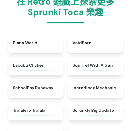
在 Retro 遊戲上探索更多
Sprunki Toca 樂趣
★
4.4
★
4.6
Piano World
VoidBorn
★
5
★
4.9
Labubu Clicker
Squirrel With A Gun
★
4.7
★
4.5
SchoolBoy Runaway
Incredibox Mechanic
★
4.6
★
4.9
Tralalero Tralala
Scrunkly Big Update