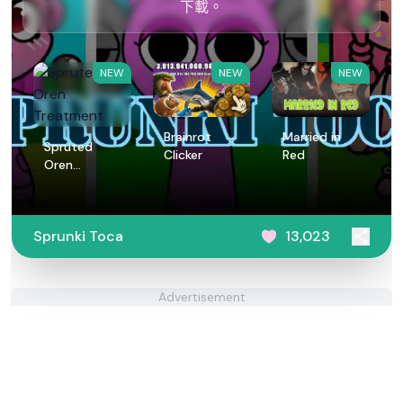
下載。
NEW
NEW
NEW
Brainrot
Married in
Spruted
Clicker
Red
Oren
Treatment
Sprunki Toca
13,023
Advertisement