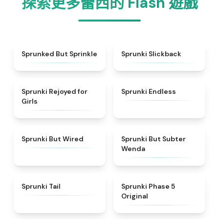
探索更多蕾西的 Flash 遊戲
★
4.4
★
4.6
Sprunked But Sprinkle
Sprunki Slickback
★
4.5
★
4.5
Sprunki Rejoyed for
Sprunki Endless
Girls
★
4.5
★
4.8
Sprunki But Wired
Sprunki But Subter
Wenda
★
4.3
★
4.6
Sprunki Tail
Sprunki Phase 5
Original