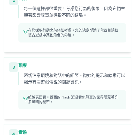
2
每一個選擇都很重要！考慮您行為的後果，因為它們會
顯著影響敘事並導致不同的結局。
在您採取行動之前仔細考慮。您的決定塑造了蕾西和這個
💡
復古遊戲中其他角色的命運。
觀察
3
密切注意環境和對話中的細節。微妙的提示和線索可以
揭示有關遊戲傳說的關鍵資訊。
超越表面看。蕾西的 Flash 遊戲看似無辜的世界隱藏著許
💡
多黑暗的秘密。
實驗
4