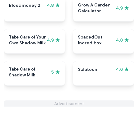
Grow A Garden
Bloodmoney 2
4.8
4.9
Calculator
Take Care of Your
SpacedOut
4.9
4.8
Own Shadow Milk
Incredibox
Take Care of
Splatoon
4.6
5
Shadow Milk
Cookie
Advertisement