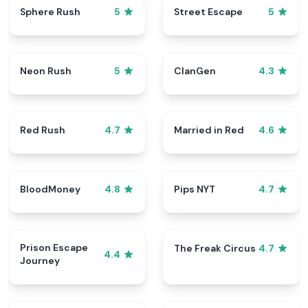
Sphere Rush
Street Escape
5
5
Neon Rush
ClanGen
5
4.3
Red Rush
Married in Red
4.7
4.6
BloodMoney
Pips NYT
4.8
4.7
Prison Escape
The Freak Circus
4.7
4.4
Journey