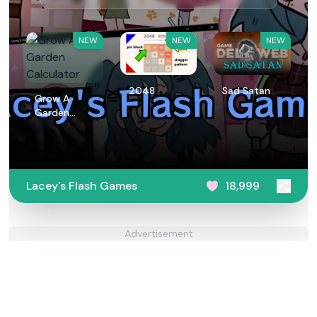
NEW
NEW
NEW
2048
Sad Satan
Grow A
Garden
Calculator
Lacey's Flash Games
18,999
Advertisement