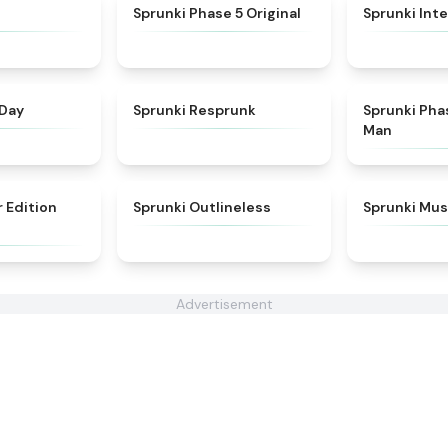
★
4.3
★
4.6
Sprunki Phase 5 Original
Sprunki Inte
★
4.5
★
4.6
 Day
Sprunki Resprunk
Sprunki Pha
Man
★
4.8
★
4.8
r Edition
Sprunki Outlineless
Sprunki Mus
Advertisement