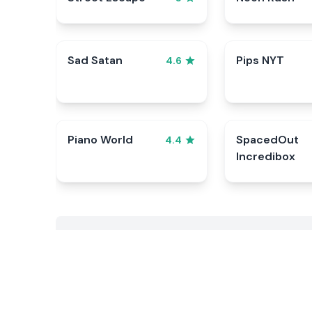
Sad Satan
Pips NYT
4.6
Piano World
SpacedOut
4.4
Incredibox