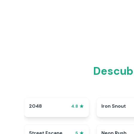
Descubr
2048
Iron Snout
4.8
Street Escape
Neon Rush
5