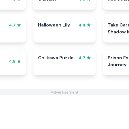
Halloween Lily
Take Car
4.7
4.8
Shadow M
Cookie
Chiikawa Puzzle
Prison E
4.7
4.8
Journey
Advertisement