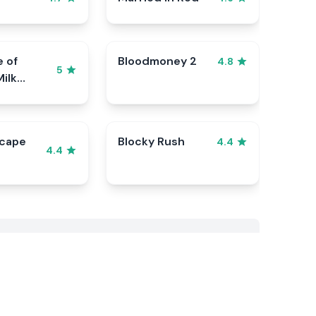
e of
Bloodmoney 2
4.8
5
ilk
scape
Blocky Rush
4.4
4.4