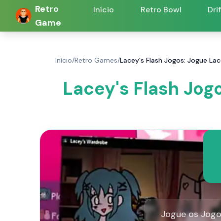
Retro
Início
Retro Bowl
Dri
Game
Início
/
Retro Games
/
Lacey's Flash Jogos: Jogue La
Lacey's Flash Jog
Jogue os Jogo