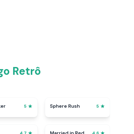
go Retrô
ker
Sphere Rush
5
5
Married in Red
4.7
4.6