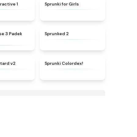
★
4.4
★
4.9
ractive 1
Sprunki for Girls
★
4.7
★
4.5
se 3 Padek
Sprunked 2
★
4.8
★
4.3
tard v2
Sprunki Colordex!