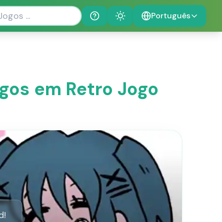
Português
Help
Theme
ogos em Retro Jogo
d!