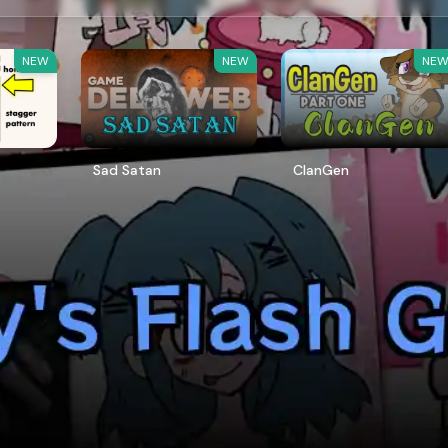
NEW
NEW
NE
Sad Satan
ClanGen