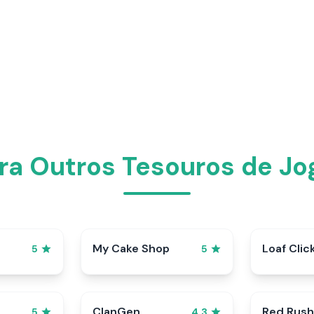
a Outros Tesouros de Jo
My Cake Shop
Loaf Clic
5
5
ClanGen
Red Rush
5
4.3