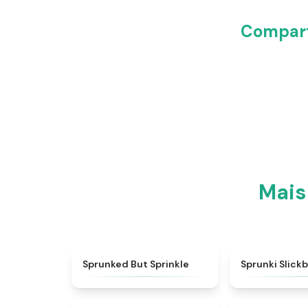
Compart
Mais
★
4.4
Sprunked But Sprinkle
Sprunki Slick