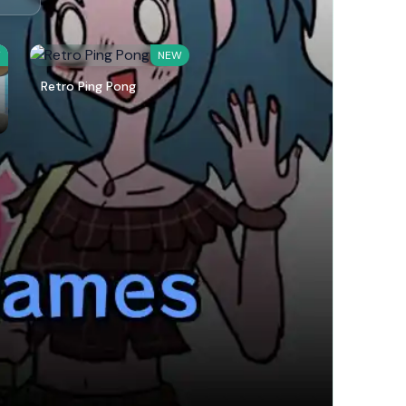
W
NEW
Retro Ping Pong