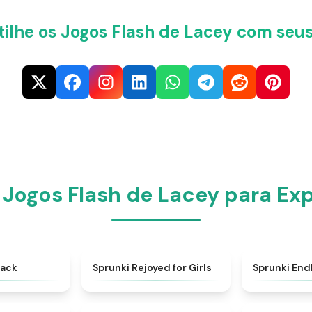
ilhe os Jogos Flash de Lacey com seus
 Jogos Flash de Lacey para Exp
★
4.6
★
4.5
back
Sprunki Rejoyed for Girls
Sprunki End