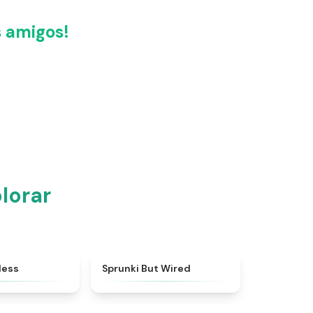
 amigos!
lorar
★
4.5
★
4.5
less
Sprunki But Wired