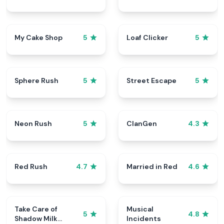
My Cake Shop
Loaf Clicker
5
5
Sphere Rush
Street Escape
5
5
Neon Rush
ClanGen
5
4.3
Red Rush
Married in Red
4.7
4.6
Take Care of
Musical
5
4.8
Shadow Milk
Incidents