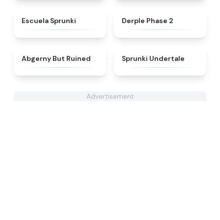
★
4.7
★
4.6
Escuela Sprunki
Derple Phase 2
★
4.6
★
4.6
Abgerny But Ruined
Sprunki Undertale
Advertisement