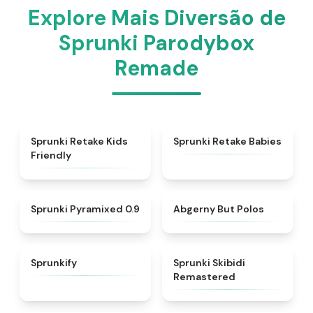
Explore Mais Diversão de
Sprunki Parodybox
Remade
★
4.8
★
4.7
Sprunki Retake Kids
Sprunki Retake Babies
Friendly
★
4.9
★
4.9
Sprunki Pyramixed 0.9
Abgerny But Polos
★
4.9
★
5
Sprunkify
Sprunki Skibidi
Remastered