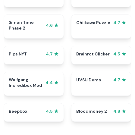
Cookie
Simon Time
Chiikawa Puzzle
4.7
4.6
Phase 2
Pips NYT
Brainrot Clicker
4.7
4.5
Wolfgang
UVSU Demo
4.7
4.4
Incredibox Mod
Beepbox
Bloodmoney 2
4.5
4.8