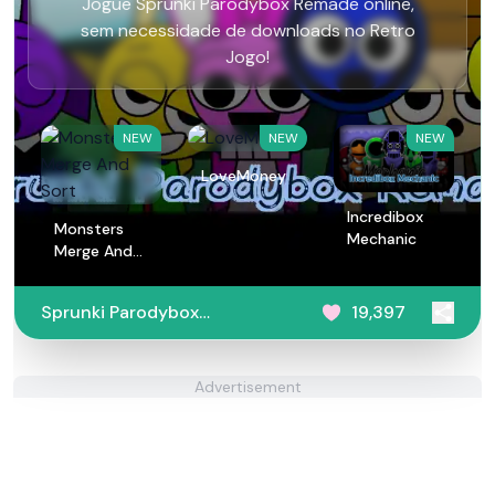
Jogue Sprunki Parodybox Remade online,
sem necessidade de downloads no Retro
Jogo!
NEW
NEW
NEW
LoveMoney
Incredibox
Monsters
Mechanic
Merge And
Sort
Sprunki Parodybox
19,397
Remade
Advertisement