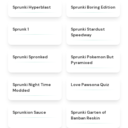
★
4.4
★
4.5
Sprunki Hyperblast
Sprunki Boring Edition
★
4.5
★
4.4
Sprunk 1
Sprunki Stardust
Speedway
★
4.5
★
4.4
Sprunki Spronked
Sprunki Pokemon But
Pyramixed
★
4.4
★
4.9
Sprunki Night Time
Love Pawsona Quiz
Modded
★
4.8
★
4.5
Sprunkion Sauce
Sprunki Garten of
Banban Reskin