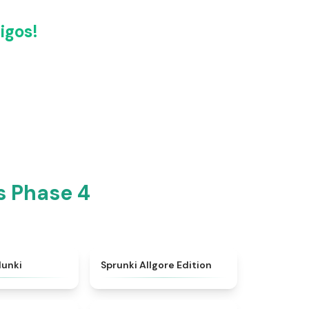
igos!
s Phase 4
★
5
★
4.9
dunki
Sprunki Allgore Edition