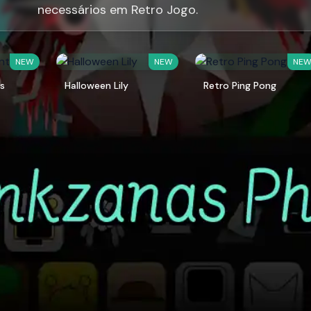
necessários em Retro Jogo.
NEW
NEW
NE
ts
Halloween Lily
Retro Ping Pong