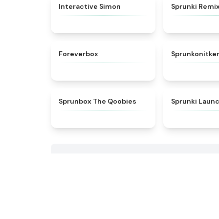
★
4.4
Interactive Simon
Sprunki Remi
★
4.8
Foreverbox
Sprunkonitke
★
4.5
Sprunbox The Qoobies
Sprunki Laun