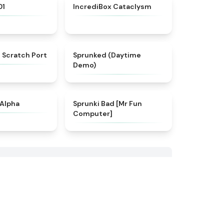
★
4.5
★
4.5
01
IncrediBox Cataclysm
★
4.7
★
4.3
 Scratch Port
Sprunked (Daytime
Demo)
★
4.4
★
4.6
 Alpha
Sprunki Bad [Mr Fun
Computer]