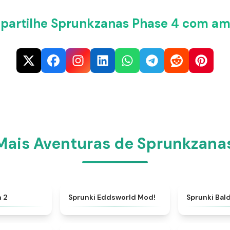
artilhe Sprunkzanas Phase 4 com am
Mais Aventuras de Sprunkzana
★
4.9
★
5
h 2
Sprunki Eddsworld Mod!
Sprunki Bal