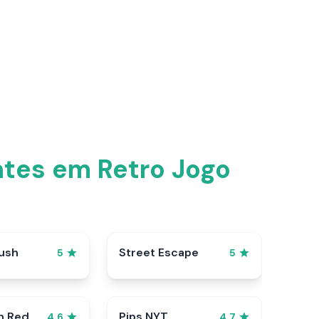
ntes em Retro Jogo
ush
Street Escape
5
5
n Red
Pips NYT
4.6
4.7