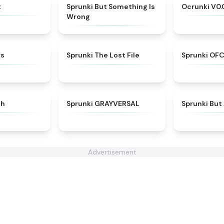
★
4.5
★
4.9
x
Sprunki But Something Is
Ocrunki V0.
Wrong
★
4.3
★
4.4
rs
Sprunki The Lost File
Sprunki OFC
★
4.3
★
4.4
ch
Sprunki GRAYVERSAL
Sprunki But
Advertisement