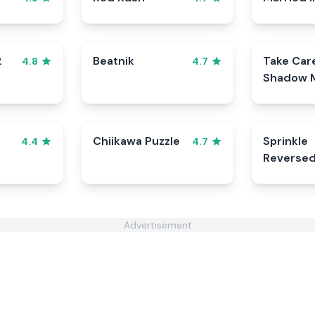
2
Beatnik
Take Car
4.8
4.7
Shadow M
Cookie
Chiikawa Puzzle
Sprinkle
4.4
4.7
Reverse
Advertisement