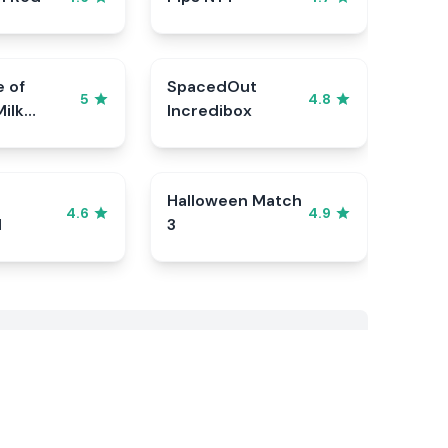
e of
SpacedOut
5
4.8
ilk
Incredibox
Halloween Match
4.6
4.9
d
3