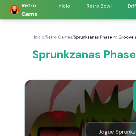
Retro
Início
Retro Bowl
Dri
Game
Início
/
Retro Games
/
Sprunkzanas Phase 4: Groove 
Sprunkzanas Phase
Jogue Sprunkz