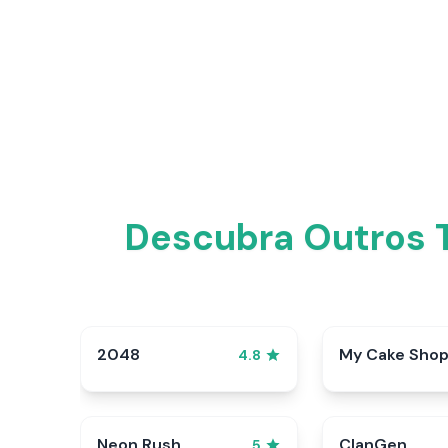
Descubra Outros T
2048
My Cake Sho
4.8
Neon Rush
ClanGen
5