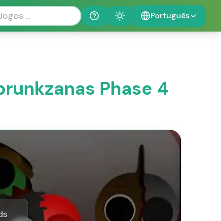
Português
Help
Theme
prunkzanas Phase 4
ds