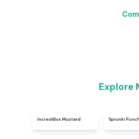
Comp
Explore 
★
4.5
IncrediBox Mustard
Sprunki Punc