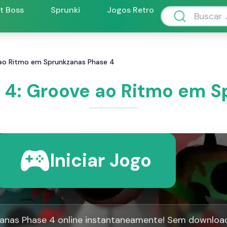
ft Boss
Sprunki
Jogos Retro
ao Ritmo em Sprunkzanas Phase 4
 4: Groove ao Ritmo em S
Iniciar Jogo
anas Phase 4 online instantaneamente! Sem downloa