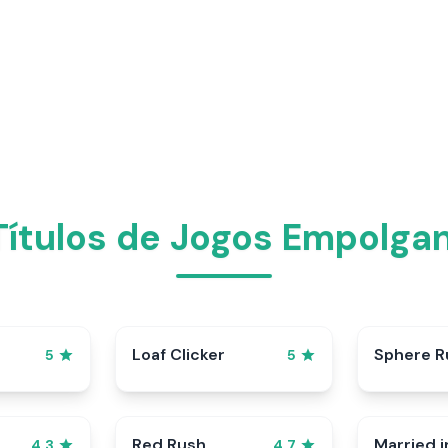
ítulos de Jogos Empolga
p
Loaf Clicker
Sphere R
5
5
Red Rush
Married i
4.3
4.7