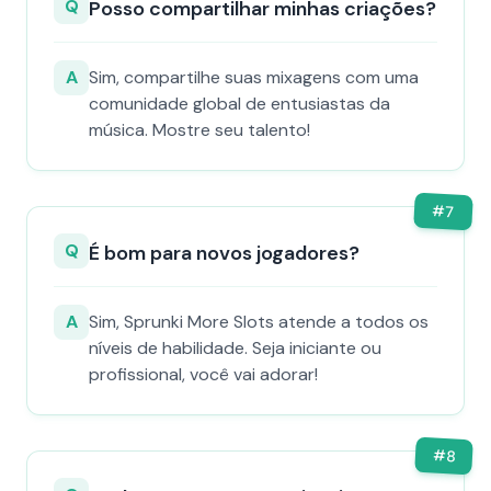
Q
Posso compartilhar minhas criações?
A
Sim, compartilhe suas mixagens com uma
comunidade global de entusiastas da
música. Mostre seu talento!
#
7
Q
É bom para novos jogadores?
A
Sim, Sprunki More Slots atende a todos os
níveis de habilidade. Seja iniciante ou
profissional, você vai adorar!
#
8