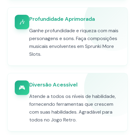
Profundidade Aprimorada
🎶
Ganhe profundidade e riqueza com mais
personagens e sons. Faça composições
musicais envolventes em Sprunki More
Slots.
Diversão Acessível
🎮
Atende a todos os níveis de habilidade,
fornecendo ferramentas que crescem
com suas habilidades. Agradável para
todos no Jogo Retro.