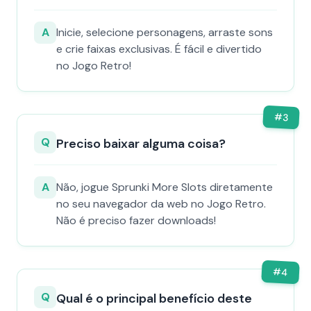
A
Inicie, selecione personagens, arraste sons
e crie faixas exclusivas. É fácil e divertido
no Jogo Retro!
#
3
Q
Preciso baixar alguma coisa?
A
Não, jogue Sprunki More Slots diretamente
no seu navegador da web no Jogo Retro.
Não é preciso fazer downloads!
#
4
Q
Qual é o principal benefício deste