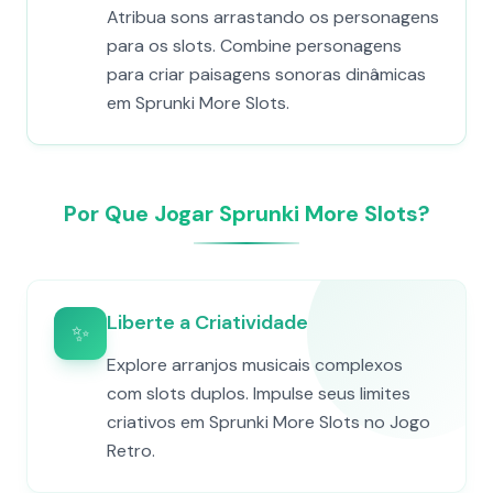
Atribua sons arrastando os personagens
para os slots. Combine personagens
para criar paisagens sonoras dinâmicas
em Sprunki More Slots.
Por Que Jogar Sprunki More Slots?
Liberte a Criatividade
✨
Explore arranjos musicais complexos
com slots duplos. Impulse seus limites
criativos em Sprunki More Slots no Jogo
Retro.