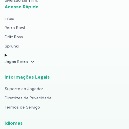
diversão sem fim.
Acesso Rápido
Início
Retro Bowl
Drift Boss
Sprunki
Jogos Retro
Informações Legais
Suporte ao Jogador
Diretrizes de Privacidade
Termos de Serviço
Idiomas