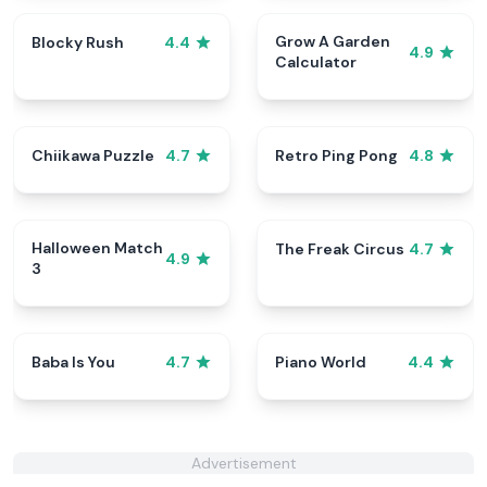
Grow A Garden
Blocky Rush
4.4
4.9
Calculator
Chiikawa Puzzle
Retro Ping Pong
4.7
4.8
Halloween Match
The Freak Circus
4.7
4.9
3
Baba Is You
Piano World
4.7
4.4
Advertisement