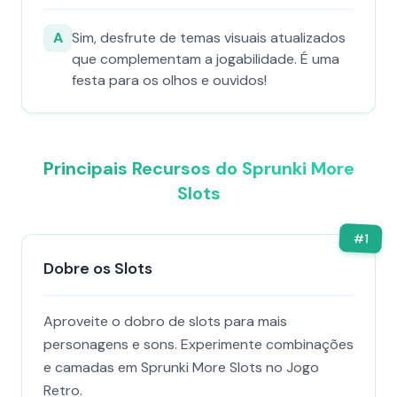
A
Sim, desfrute de temas visuais atualizados
que complementam a jogabilidade. É uma
festa para os olhos e ouvidos!
Principais Recursos do Sprunki More
Slots
#
1
Dobre os Slots
Aproveite o dobro de slots para mais
personagens e sons. Experimente combinações
e camadas em Sprunki More Slots no Jogo
Retro.