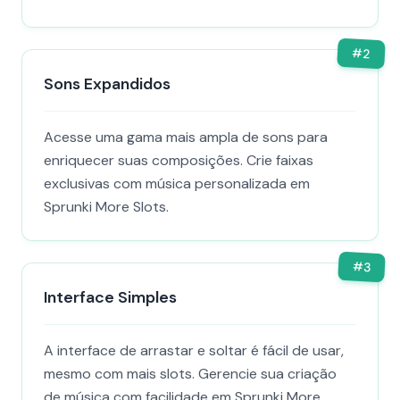
#
2
Sons Expandidos
Acesse uma gama mais ampla de sons para
enriquecer suas composições. Crie faixas
exclusivas com música personalizada em
Sprunki More Slots.
#
3
Interface Simples
A interface de arrastar e soltar é fácil de usar,
mesmo com mais slots. Gerencie sua criação
de música com facilidade em Sprunki More