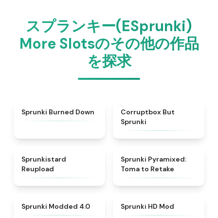
スプランキー(ESprunki)
More Slotsのその他の作品
を探求
★
4.8
★
4.5
Sprunki Burned Down
Corruptbox But
Sprunki
★
4.8
★
4.3
Sprunkistard
Sprunki Pyramixed:
Reupload
Toma to Retake
★
4.9
★
4.9
Sprunki Modded 4.0
Sprunki HD Mod