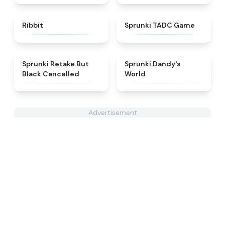
★
4.4
★
4.7
Ribbit
Sprunki TADC Game
★
5
★
4.6
Sprunki Retake But
Sprunki Dandy's
Black Cancelled
World
Advertisement