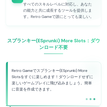
すべてのスキルレベルに対応し、あなた
の能力と共に成長するツールを提供しま
す。Retro Gameで誰にとっても楽しい。
スプランキー(ESprunki) More Slots：ダウ
ンロード不要
Retro Gameでスプランキー(ESprunki) More
Slotsをすぐに楽しめます！ダウンロードせずに
楽しいゲームプレイに飛び込みましょう。簡単
に音楽を作成できます。