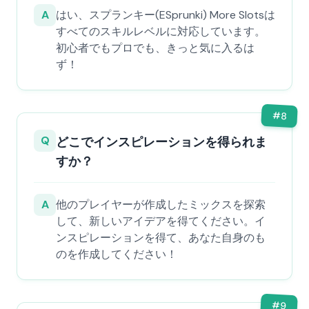
A
はい、スプランキー(ESprunki) More Slotsは
すべてのスキルレベルに対応しています。
初心者でもプロでも、きっと気に入るは
ず！
#
8
Q
どこでインスピレーションを得られま
すか？
A
他のプレイヤーが作成したミックスを探索
して、新しいアイデアを得てください。イ
ンスピレーションを得て、あなた自身のも
のを作成してください！
#
9