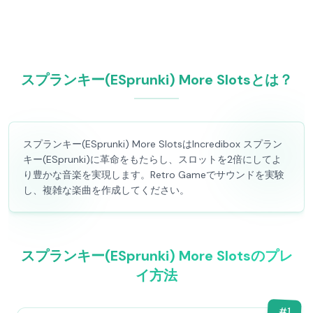
スプランキー(ESprunki) More Slotsとは？
スプランキー(ESprunki) More SlotsはIncredibox スプラン
キー(ESprunki)に革命をもたらし、スロットを2倍にしてよ
り豊かな音楽を実現します。Retro Gameでサウンドを実験
し、複雑な楽曲を作成してください。
スプランキー(ESprunki) More Slotsのプレ
イ方法
#
1