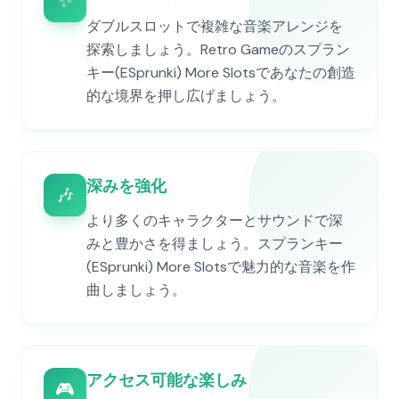
✨
ダブルスロットで複雑な音楽アレンジを
探索しましょう。Retro Gameのスプラン
キー(ESprunki) More Slotsであなたの創造
的な境界を押し広げましょう。
深みを強化
🎶
より多くのキャラクターとサウンドで深
みと豊かさを得ましょう。スプランキー
(ESprunki) More Slotsで魅力的な音楽を作
曲しましょう。
アクセス可能な楽しみ
🎮