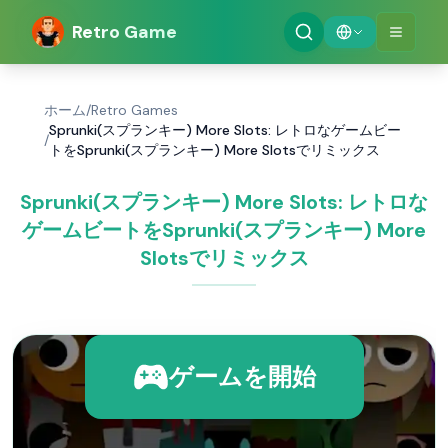
Retro Game
ホーム
/
Retro Games
Sprunki(スプランキー) More Slots: レトロなゲームビー
/
トをSprunki(スプランキー) More Slotsでリミックス
Sprunki(スプランキー) More Slots: レトロな
ゲームビートをSprunki(スプランキー) More
Slotsでリミックス
ゲームを開始