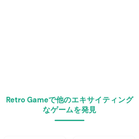
Retro Gameで他のエキサイティング
なゲームを発見