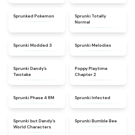
★
4.9
★
4.4
Sprunked Pokemon
Sprunki Totally
Normal
★
4.5
★
4.3
Sprunki Modded 3
Sprunki Melodies
★
4.4
★
4.4
Sprunki Dandy’s
Poppy Playtime
Twotake
Chapter 2
★
4.6
★
4.6
Sprunki Phase 4 RM
Sprunki Infected
★
4.6
★
5
Sprunki but Dandy's
Sprunki Bumble Bee
World Characters