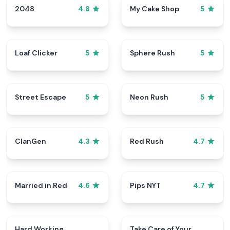
2048
My Cake Shop
4.8
5
Loaf Clicker
Sphere Rush
5
5
Street Escape
Neon Rush
5
5
ClanGen
Red Rush
4.3
4.7
Married in Red
Pips NYT
4.6
4.7
Hard Working
Take Care of Your