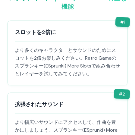
機能
#
1
スロットを2倍に
より多くのキャラクターとサウンドのためにス
ロットを2倍お楽しみください。Retro Gameの
スプランキー(ESprunki) More Slotsで組み合わせ
とレイヤーを試してみてください。
#
2
拡張されたサウンド
より幅広いサウンドにアクセスして、作曲を豊
かにしましょう。スプランキー(ESprunki) More