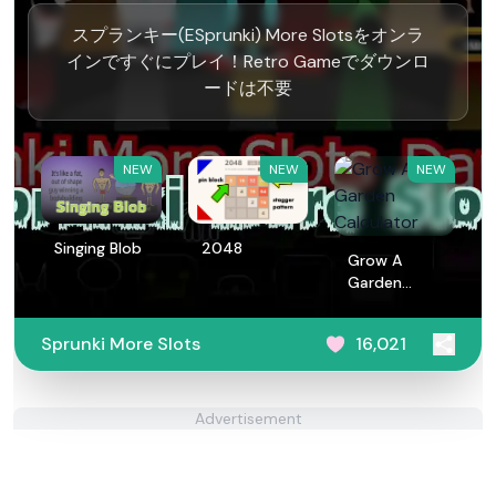
スプランキー(ESprunki) More Slotsをオンラ
インですぐにプレイ！Retro Gameでダウンロ
ードは不要
NEW
NEW
NEW
Singing Blob
2048
Grow A
Garden
Calculator
Sprunki More Slots
16,021
Advertisement