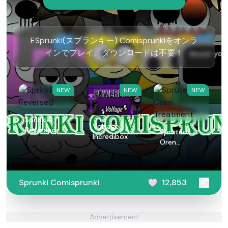
ESprunki(スプランキー) Comisprunkiをオンラ
インでプレイ。ダウンロードは不要！
NEW
NEW
NEW
Sprinkle
Voltage
Reversed
Spruted
Incredibox
Oren
Treatment
Sprunki Comisprunki
12,853
Advertisement