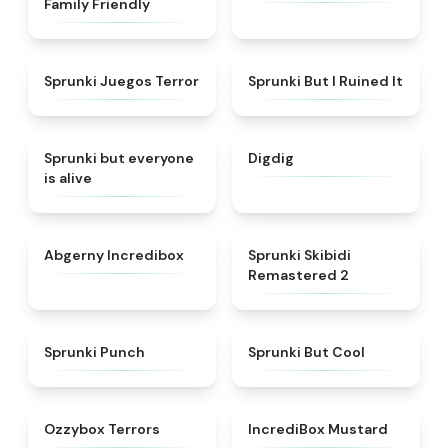
Family Friendly
★
4.7
★
4.8
Sprunki Juegos Terror
Sprunki But I Ruined It
★
4.8
★
4.6
Sprunki but everyone
Digdig
is alive
★
4.5
★
4.9
Abgerny Incredibox
Sprunki Skibidi
Remastered 2
★
4.9
★
4.3
Sprunki Punch
Sprunki But Cool
★
4.8
★
4.5
Ozzybox Terrors
IncrediBox Mustard