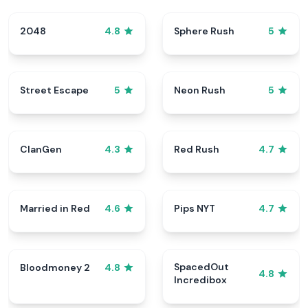
2048
Sphere Rush
4.8
5
Street Escape
Neon Rush
5
5
ClanGen
Red Rush
4.3
4.7
Married in Red
Pips NYT
4.6
4.7
SpacedOut
Bloodmoney 2
4.8
4.8
Incredibox