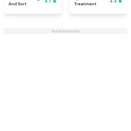
4.7
4.4
And Sort
Treatment
Advertisement