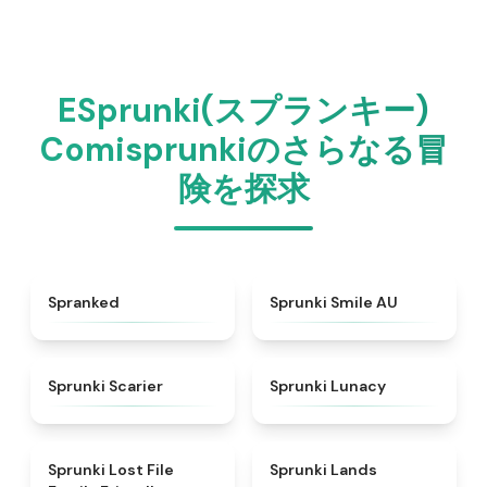
ESprunki(スプランキー)
Comisprunkiのさらなる冒
険を探求
★
4.9
★
4.4
Spranked
Sprunki Smile AU
★
4.9
★
4.4
Sprunki Scarier
Sprunki Lunacy
★
4.9
★
4.5
Sprunki Lost File
Sprunki Lands