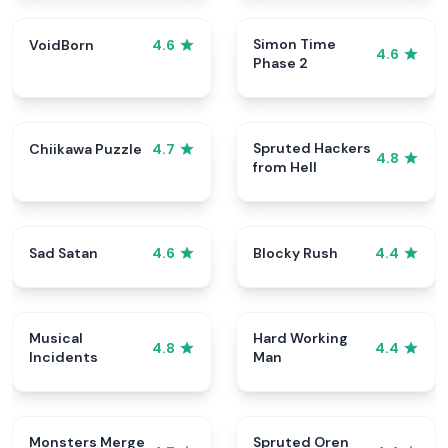
Simon Time
VoidBorn
4.6
4.6
Phase 2
Spruted Hackers
Chiikawa Puzzle
4.7
4.8
from Hell
Sad Satan
Blocky Rush
4.6
4.4
Musical
Hard Working
4.8
4.4
Incidents
Man
Monsters Merge
Spruted Oren