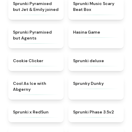
★
5
★
4.3
Sprunki Pyramixed
Sprunki Music Scary
but Jet & Emily joined
Beat Box
★
5
★
4.6
Sprunki Pyramixed
Hasina Game
but Agents
★
4.9
★
4.4
Cookie Clicker
Sprunki deluxe
★
4.9
★
4.8
Cool As Ice with
Sprunky Dunky
Abgerny
★
4.6
★
4.8
Sprunki x RedSun
Sprunki Phase 3.5v2