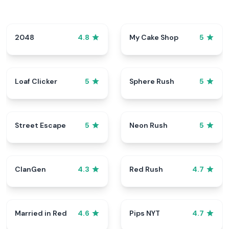
2048
My Cake Shop
4.8
5
Loaf Clicker
Sphere Rush
5
5
Street Escape
Neon Rush
5
5
ClanGen
Red Rush
4.3
4.7
Married in Red
Pips NYT
4.6
4.7