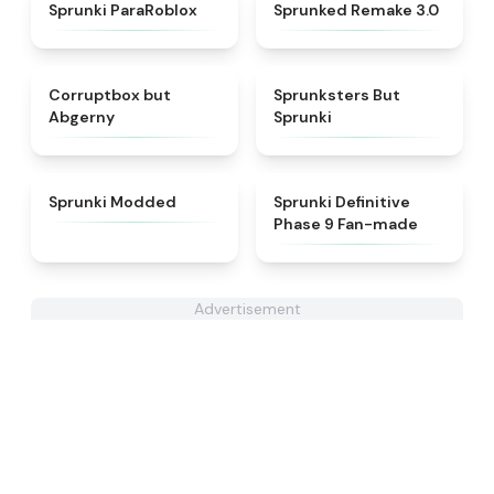
★
4.4
★
4.8
Sprunki ParaRoblox
Sprunked Remake 3.0
★
4.7
★
4.5
Corruptbox but
Sprunksters But
Abgerny
Sprunki
★
4.8
★
4.4
Sprunki Modded
Sprunki Definitive
Phase 9 Fan-made
Advertisement