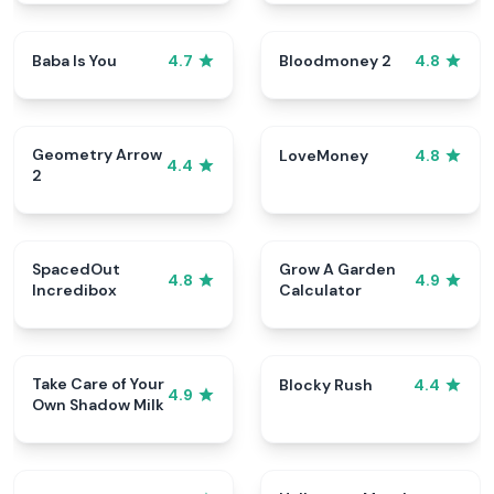
Baba Is You
Bloodmoney 2
4.7
4.8
Geometry Arrow
LoveMoney
4.8
4.4
2
SpacedOut
Grow A Garden
4.8
4.9
Incredibox
Calculator
Take Care of Your
Blocky Rush
4.4
4.9
Own Shadow Milk