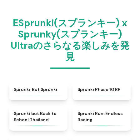
ESprunki(スプランキー) x
Sprunky(スプランキー)
Ultraのさらなる楽しみを発
見
★
4.8
★
4.5
Sprunkr But Sprunki
Sprunki Phase 10 RP
★
4.5
★
4.5
Sprunki but Back to
Sprunki Run: Endless
School Thailand
Racing