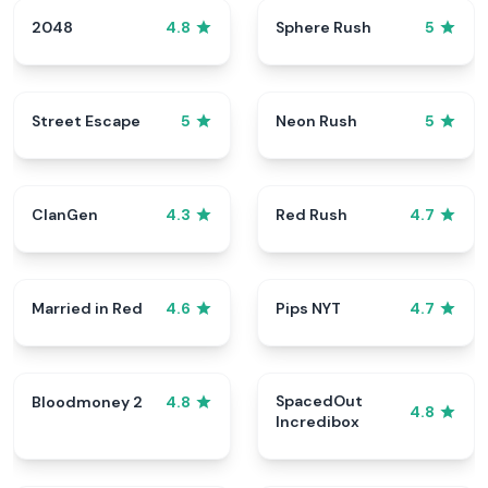
2048
Sphere Rush
4.8
5
Street Escape
Neon Rush
5
5
ClanGen
Red Rush
4.3
4.7
Married in Red
Pips NYT
4.6
4.7
SpacedOut
Bloodmoney 2
4.8
4.8
Incredibox