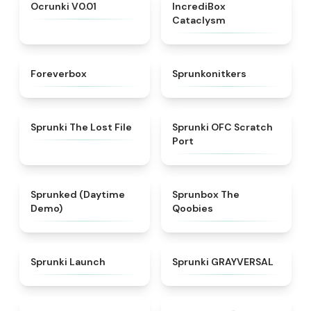
★
4.5
★
4.5
Ocrunki V0.01
IncrediBox
Cataclysm
★
4.8
★
4.3
Foreverbox
Sprunkonitkers
★
4.4
★
4.7
Sprunki The Lost File
Sprunki OFC Scratch
Port
★
4.3
★
4.5
Sprunked (Daytime
Sprunbox The
Demo)
Qoobies
★
4.3
★
4.4
Sprunki Launch
Sprunki GRAYVERSAL