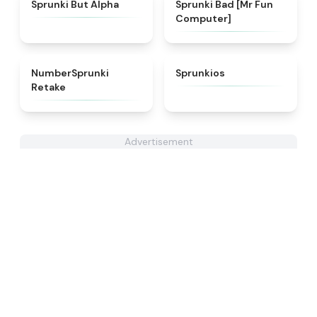
★
4.4
★
4.6
Sprunki But Alpha
Sprunki Bad [Mr Fun
Computer]
★
4.9
★
4.7
NumberSprunki
Sprunkios
Retake
Advertisement