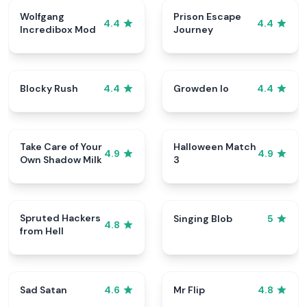
Wolfgang
Prison Escape
4.4
4.4
Incredibox Mod
Journey
Blocky Rush
Growden Io
4.4
4.4
Take Care of Your
Halloween Match
4.9
4.9
Own Shadow Milk
3
Spruted Hackers
Singing Blob
5
4.8
from Hell
Sad Satan
Mr Flip
4.6
4.8