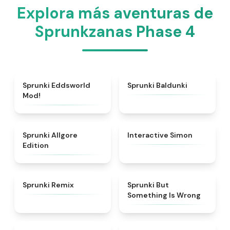
Explora más aventuras de
Sprunkzanas Phase 4
★
5
★
5
Sprunki Eddsworld
Sprunki Baldunki
Mod!
★
4.9
★
4.4
Sprunki Allgore
Interactive Simon
Edition
★
4.5
★
4.9
Sprunki Remix
Sprunki But
Something Is Wrong