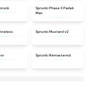
★
4.6
★
4.7
prunk
Sprunki Phase 3 Padek
Man
★
4.8
★
4.8
lineless
Sprunki Mustard v2
★
4.7
★
4.5
vor
Sprunki Remastered