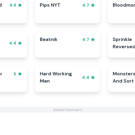
d
Pips NYT
Bloodmo
4.6
4.7
Beatnik
Sprinkle
4.7
4.4
Reverse
r
Hard Working
Monster
5
4.4
Man
And Sort
Advertisement