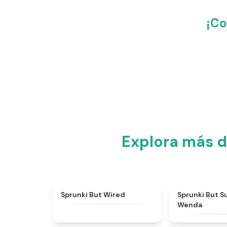
¡Co
Explora más d
★
4.5
Sprunki But Wired
Sprunki But S
Wenda