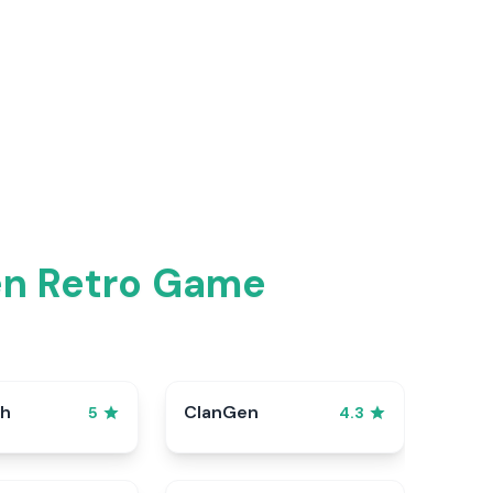
en Retro Game
sh
ClanGen
5
4.3