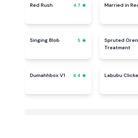
Red Rush
Married in Re
4.7
Singing Blob
Spruted Oren
5
Treatment
Dumahhbox V1
Labubu Clicke
4.4