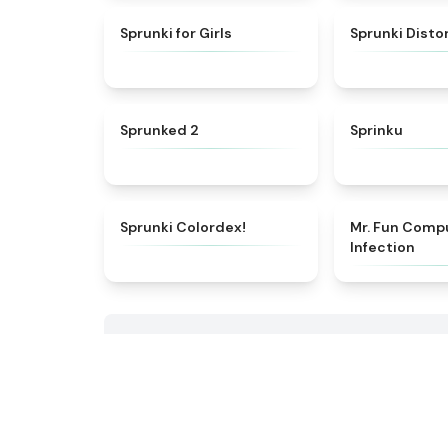
★
4.9
Sprunki for Girls
Sprunki Dist
★
4.5
Sprunked 2
Sprinku
★
4.3
Sprunki Colordex!
Mr. Fun Comp
Infection