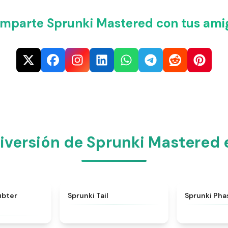
mparte Sprunki Mastered con tus ami
iversión de Sprunki Mastered
★
4.8
★
4.3
ubter
Sprunki Tail
Sprunki Phas