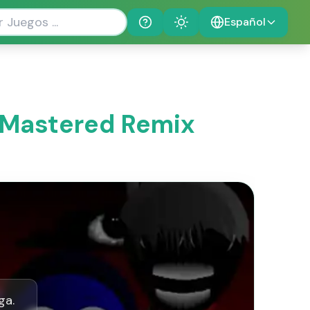
Español
Help
Theme
i Mastered Remix
ga.