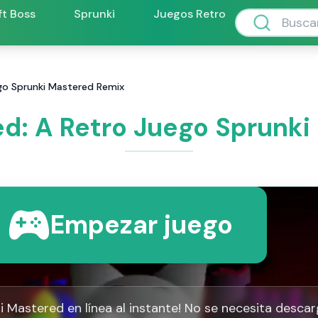
ft Boss
Sprunki
Juegos Retro
go Sprunki Mastered Remix
d: A Retro Juego Sprunk
Empezar juego
i Mastered en línea al instante! No se necesita descar