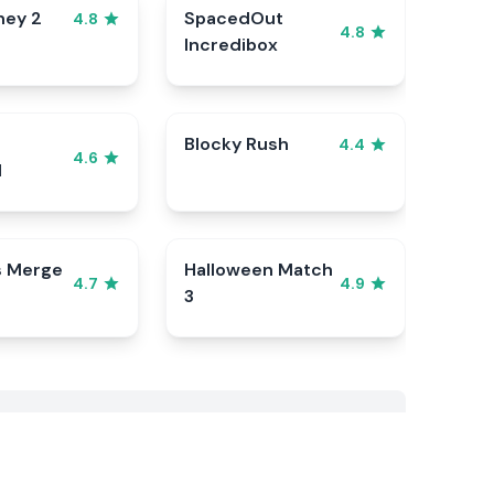
ney 2
SpacedOut
4.8
4.8
Incredibox
Blocky Rush
4.4
4.6
d
s Merge
Halloween Match
4.7
4.9
3