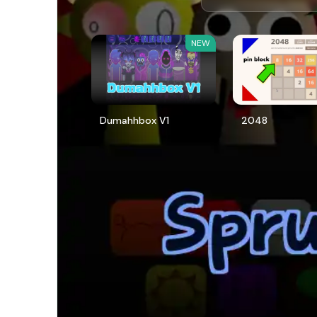
NEW
Dumahhbox V1
2048