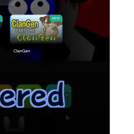
W
NEW
ClanGen