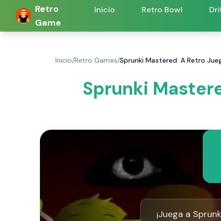
Retro
Inicio
Retro Bowl
Dri
Game
Inicio
/
Retro Games
/
Sprunki Mastered: A Retro Jue
Sprunki Mastere
¡Juega a Sprunk