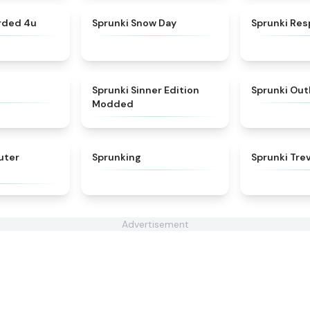
★
4.7
★
4.5
orded 4u
Sprunki Snow Day
Sprunki Res
★
4.8
★
4.8
Sprunki Sinner Edition
Sprunki Out
Modded
★
5
★
4.6
uter
Sprunking
Sprunki Tre
Advertisement