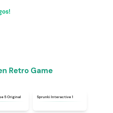
gos!
 en Retro Game
★
4.6
★
4.4
e 5 Original
Sprunki Interactive 1